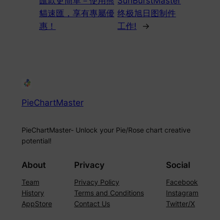
匯款更簡單－使用熊
SunBurstMaster
貓速匯，享有專屬優
终极旭日图制件
惠！
工作!
→
PieChartMaster
PieChartMaster- Unlock your Pie/Rose chart creative
potential!
About
Privacy
Social
Team
Privacy Policy
Facebook
History
Terms and Conditions
Instagram
AppStore
Contact Us
Twitter/X