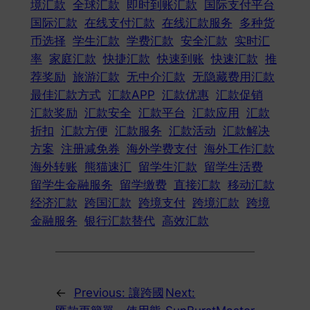
境汇款
全球汇款
即时到账汇款
国际支付平台
国际汇款
在线支付汇款
在线汇款服务
多种货
币选择
学生汇款
学费汇款
安全汇款
实时汇
率
家庭汇款
快捷汇款
快速到账
快速汇款
推
荐奖励
旅游汇款
无中介汇款
无隐藏费用汇款
最佳汇款方式
汇款APP
汇款优惠
汇款促销
汇款奖励
汇款安全
汇款平台
汇款应用
汇款
折扣
汇款方便
汇款服务
汇款活动
汇款解决
方案
注册减免券
海外学费支付
海外工作汇款
海外转账
熊猫速汇
留学生汇款
留学生活费
留学生金融服务
留学缴费
直接汇款
移动汇款
经济汇款
跨国汇款
跨境支付
跨境汇款
跨境
金融服务
银行汇款替代
高效汇款
←
Previous:
讓跨國
Next: