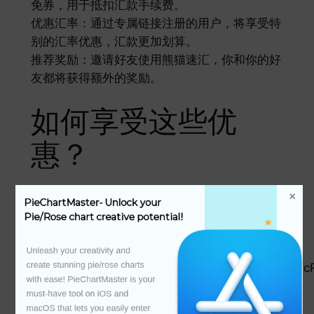
免券，用于抵扣汇款手续费。
优惠汇率：通过专属链接注册的用户，将享受特
别的汇率优惠，汇款更加划算。
推荐奖励：邀请好友使用熊猫速汇，你和你的好
友都将获得额外的奖励。
如何享受这些优
惠？
点击如下熊猫速汇专属注册链接，或者通过注册
PieChartMaster- Unlock your 
Pie/Rose chart creative potential!
邀请码：11057096 填写基本信息并完成注册,
。
Unleash your creativity and 
create stunning pie/rose charts 
https://pandaremit.kcbebank.com.cn/h5activity/jc
with ease! PieChartMaster is your 
invtCode=11057096&targetLocation=ip
must-have tool on iOS and 
macOS that lets you easily enter 