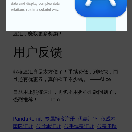
熊猫速汇注册地址
data and display complex data 
relationships in a colorful way.

在汇款时自动享受减免券和优惠汇率。
分享你的专属链接，邀请更多好友一起使用熊猫
速汇，赚取更多奖励！
用户反馈
熊猫速汇真是太方便了！手续费低，到账快，而
且还有优惠券，真的省了不少钱。 ——Alice
自从用上熊猫速汇，再也不用担心汇款问题了，
强烈推荐！ ——Tom
PandaRemit
专属链接注册
优惠汇率
低成本
国际汇款
低成本汇款
低手续费汇款
低费用跨