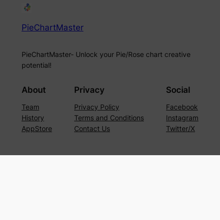
PieChartMaster
PieChartMaster- Unlock your Pie/Rose chart creative
potential!
About
Privacy
Social
Team
Privacy Policy
Facebook
History
Terms and Conditions
Instagram
AppStore
Contact Us
Twitter/X