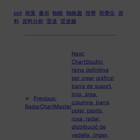
ppt
商業
畫布
蜘蛛
蜘蛛圖
視覺
視覺化
資
料
資料分析
雷達
雷達圖
Next:
ChartStudio:
l’eina definitiva
per crear gràfics!
barra de suport,
línia, àrea,
←
Previous:
columna, barra
RadarChartMaster
polar, pastís,
rosa, radar,
distribució de
vedella, òrgan,