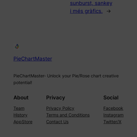
sunburst, sankey
i més gràfics.
→
PieChartMaster
PieChartMaster- Unlock your Pie/Rose chart creative
potential!
About
Privacy
Social
Team
Privacy Policy
Facebook
History
Terms and Conditions
Instagram
AppStore
Contact Us
Twitter/X