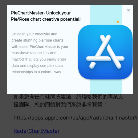
9. 政府和公共服務：透過引人注目的視覺化來
PieChartMaster- Unlock your 
展示政策數據、社會調查和公共服務項目。
Pie/Rose chart creative potential!
10. 技術報告：為技術文件和開發專案製定清晰
Unleash your creativity and 
的圖表和數據演示。
create stunning pie/rose charts 
with ease! PieChartMaster is your 
無論您是經驗豐富的資料專家還是探索資料視覺
must-have tool on iOS and 
化的新手，RadarChartMaster 都是您創建美
macOS that lets you easily enter 
data and display complex data 
觀、專業品質圖表的首選解決方案。立即下載並
relationships in a colorful way.

訂閱以解鎖更多功能並利用 RadarChartMaster
釋放您的創造力！
如果您有任何疑問或建議，請聯絡我們的專業支
援團隊。您的回饋對我們來說非常寶貴！
https://apps.apple.com/us/app/radarchartmaster
RadarChartMaster