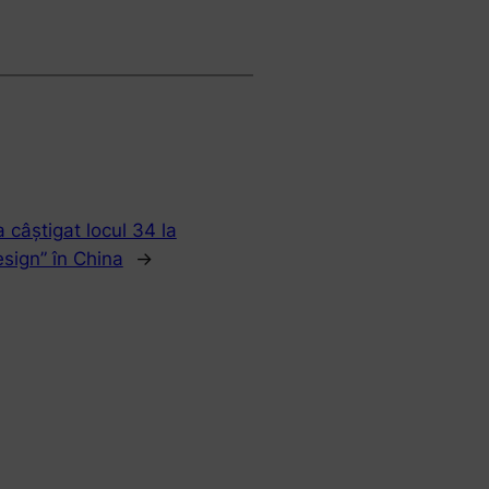
câștigat locul 34 la
esign” în China
→