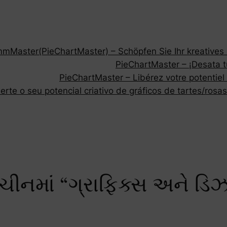
Master(PieChartMaster) – Schöpfen Sie Ihr kreatives P
PieChartMaster – ¡Desata tu
PieChartMaster – Libérez votre potentiel
rte o seu potencial criativo de gráficos de tartes/rosas
માં “ગ્રાફિક્સ અને ડિઝાઇ