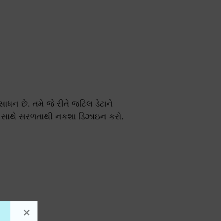
ન છે. તમે જે રીતે જટિલ ડેટાને
ઇન સાથે સરળતાથી નકશા ડિઝાઇન કરો.