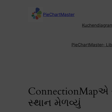
Skip
to
PieChartMaster
content
Kuchendiagramm
PieChartMaster- Libe
ConnectionMapએ ચીન
સ્થાન મેળવ્યું