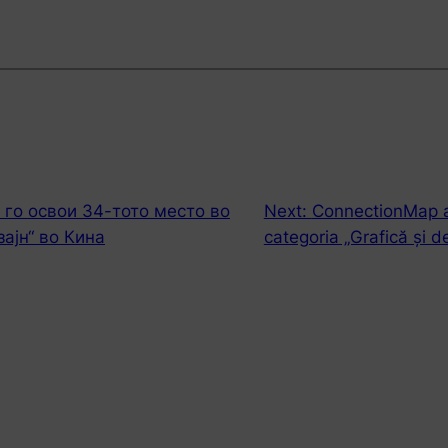
 го освои 34-тото место во
Next:
ConnectionMap a 
зајн“ во Кина
categoria „Grafică și d