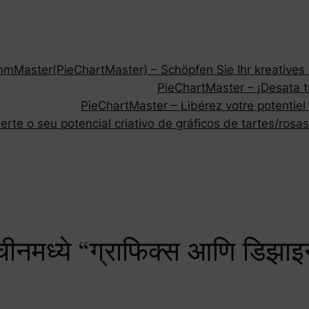
Master(PieChartMaster) – Schöpfen Sie Ihr kreatives P
PieChartMaster – ¡Desata tu
PieChartMaster – Libérez votre potentiel
rte o seu potencial criativo de gráficos de tartes/rosas
मध्ये “ग्राफिक्स आणि डिझाइन”