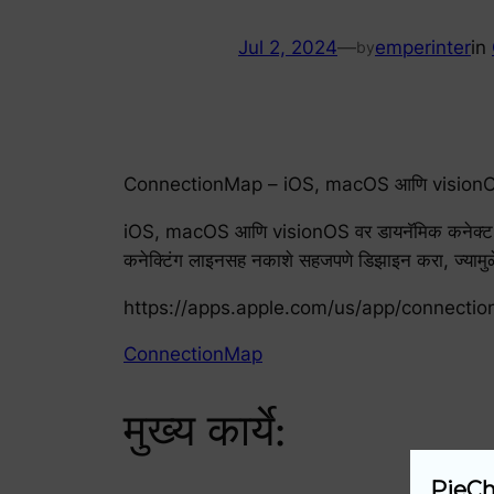
Jul 2, 2024
—
emperinter
in
by
ConnectionMap – iOS, macOS आणि visionOS वर 
iOS, macOS आणि visionOS वर डायनॅमिक कनेक्ट केलेल
कनेक्टिंग लाइनसह नकाशे सहजपणे डिझाइन करा, ज्यामु
https://apps.apple.com/us/app/connect
ConnectionMap
मुख्य कार्ये:
PieCh