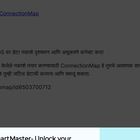
ConnectionMap
डेटा नकाशे दृश्यमान आणि अचूकपणे कनेक्ट करा!
े नकाशे तयार करण्यासाठी ConnectionMap हे तुमचे आवश्यक साधन आहे.
ळे तुम्ही जटिल डेटाची कल्पना आणि समजू शकता.
ionmap/id6503700712
artMaster- Unlock your 