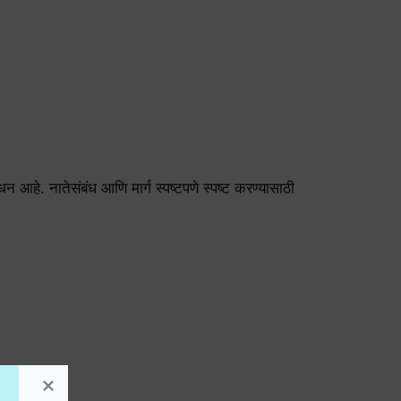
 नातेसंबंध आणि मार्ग स्पष्टपणे स्पष्ट करण्यासाठी