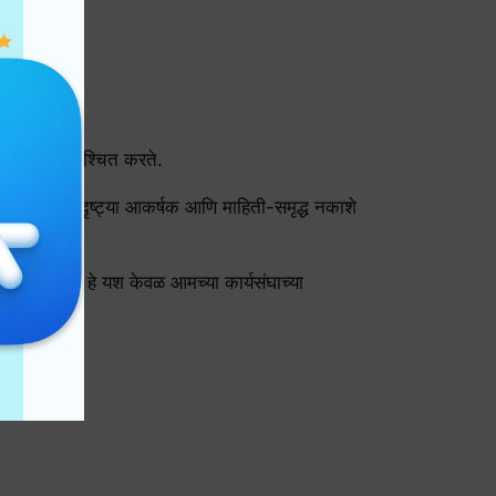
म अनुभव सुनिश्चित करते.
p हे दृष्यदृष्ट्या आकर्षक आणि माहिती-समृद्ध नकाशे
न पटकावले. हे यश केवळ आमच्या कार्यसंघाच्या