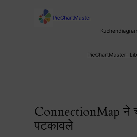
Skip
to
PieChartMaster
content
Kuchendiagramm
PieChartMaster- Libe
ConnectionMap ने चीन
पटकावले