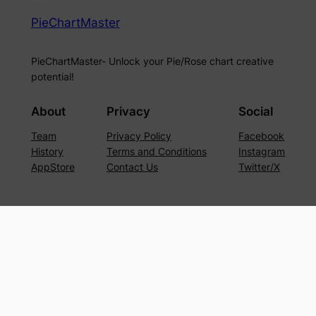
PieChartMaster
PieChartMaster- Unlock your Pie/Rose chart creative
potential!
About
Privacy
Social
Team
Privacy Policy
Facebook
History
Terms and Conditions
Instagram
AppStore
Contact Us
Twitter/X