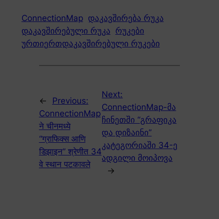
ConnectionMap
დაკავშირება რუკა
დაკავშირებული რუკა
რუკები
ურთიერთდაკავშირებული რუკები
Next:
←
Previous:
ConnectionMap-მა
ConnectionMap
ჩინეთში “გრაფიკა
ने चीनमध्ये
და დიზაინი”
“ग्राफिक्स आणि
კატეგორიაში 34-ე
डिझाइन” श्रेणीत 34
ადგილი მოიპოვა
वे स्थान पटकावले
→