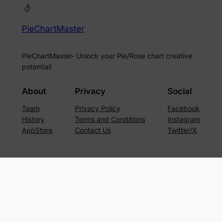
PieChartMaster
PieChartMaster- Unlock your Pie/Rose chart creative
potential!
About
Privacy
Social
Team
Privacy Policy
Facebook
History
Terms and Conditions
Instagram
AppStore
Contact Us
Twitter/X