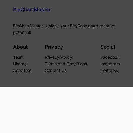
PieChartMaster
PieChartMaster- Unlock your Pie/Rose chart creative
potential!
About
Privacy
Social
Team
Privacy Policy
Facebook
History
Terms and Conditions
Instagram
AppStore
Contact Us
Twitter/X