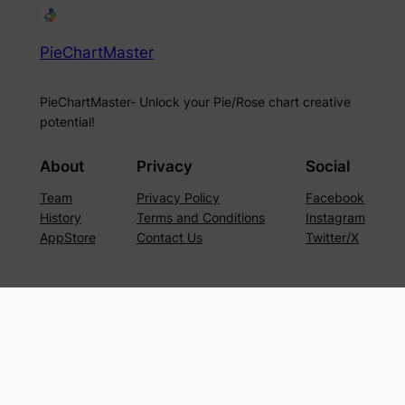
PieChartMaster
PieChartMaster- Unlock your Pie/Rose chart creative
potential!
About
Privacy
Social
Team
Privacy Policy
Facebook
History
Terms and Conditions
Instagram
AppStore
Contact Us
Twitter/X