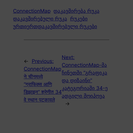
ConnectionMap
დაკავშირება რუკა
დაკავშირებული რუკა
რუკები
ურთიერთდაკავშირებული რუკები
Next:
←
Previous:
ConnectionMap-მა
ConnectionMap
ჩინეთში “გრაფიკა
ने चीनमध्ये
და დიზაინი”
“ग्राफिक्स आणि
კატეგორიაში 34-ე
डिझाइन” श्रेणीत 34
ადგილი მოიპოვა
वे स्थान पटकावले
→