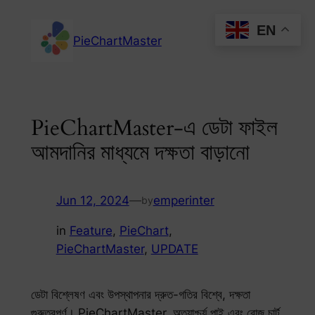
Skip
EN
to
PieChartMaster
content
PieChartMaster-এ ডেটা ফাইল
আমদানির মাধ্যমে দক্ষতা বাড়ানো
Jun 12, 2024
—
emperinter
by
in
Feature
, 
PieChart
, 
PieChartMaster
, 
UPDATE
ডেটা বিশ্লেষণ এবং উপস্থাপনার দ্রুত-গতির বিশ্বে, দক্ষতা
গুরুত্বপূর্ণ। PieChartMaster, অত্যাশ্চর্য পাই এবং রোজ চার্ট