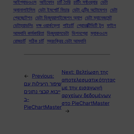
আইপ্যাডওএস
আইফোন
চার্ট তৈরি
চার্টিং সফ্টওয়্যার
ডেটা
অ্যানালাইসিস
ডেটা ইমপোর্ট ফিচার
ডেটা এন্ট্রি অটোমেশন
ডেটা
প্রেজেন্টেশন
ডেটা ভিজ্যুয়ালাইজেশন অ্যাপ
ডেটা ম্যানেজমেন্ট
ডেটাহ্যান্ডলিং
দক্ষ ওয়ার্কফ্লো
পাইচার্ট
প্রোডাক্টিভিটি টুল
ফাইল
আমদানি কার্যকারিতা
ভিজ্যুয়ালডেটা
ভিশনপ্রো
ম্যাকওএস
রোজচার্ট
সঠিক চার্ট
স্বয়ংক্রিয় ডেটা আমদানি
Next:
Βελτίωση της
←
Previous:
αποτελεσματικότητας
שיפור היעילות עם
με την εισαγωγή
ייבוא ​​קבצי נתונים
αρχείων δεδομένων
ב-
στο PieChartMaster
PieChartMaster
→