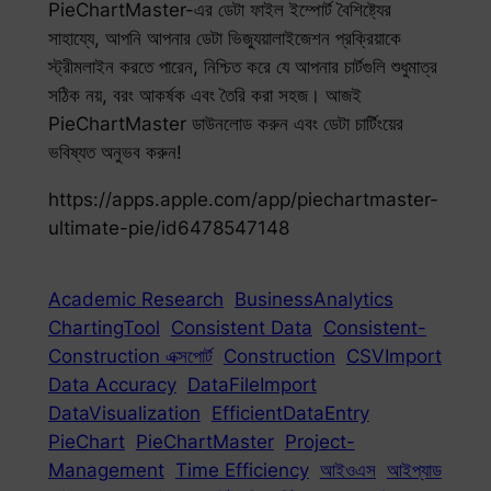
PieChartMaster-এর ডেটা ফাইল ইম্পোর্ট বৈশিষ্ট্যের
সাহায্যে, আপনি আপনার ডেটা ভিজ্যুয়ালাইজেশন প্রক্রিয়াকে
স্ট্রীমলাইন করতে পারেন, নিশ্চিত করে যে আপনার চার্টগুলি শুধুমাত্র
সঠিক নয়, বরং আকর্ষক এবং তৈরি করা সহজ। আজই
PieChartMaster ডাউনলোড করুন এবং ডেটা চার্টিংয়ের
ভবিষ্যত অনুভব করুন!
https://apps.apple.com/app/piechartmaster-
ultimate-pie/id6478547148
Academic Research
BusinessAnalytics
ChartingTool
Consistent Data
Consistent-
Construction এক্সপোর্ট
Construction
CSVImport
Data Accuracy
DataFileImport
DataVisualization
EfficientDataEntry
PieChart
PieChartMaster
Project-
Management
Time Efficiency
আইওএস
আইপ্যাড