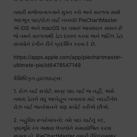
તમારી સર્જનાત્મકતાને મુક્ત કરો અને સરળતા સાથે
અદભૂત પાઇ/રોઝ ચાર્ટ બનાવો! PieChartMaster
એ iOS અને macOS પર તમારું આવશ્યક સાધન છે
જે તમને સરળતાથી ડેટા દાખલ કરવા અને જટિલ ડેટા
સંબંધોને રંગીન રીતે પ્રદર્શિત કરવા દે છે.
https://apps.apple.com/app/piechartmaster-
ultimate-pie/id6478547148
વૈશિષ્ટિકૃત હાઇલાઇટ્સ:
1. રોઝ ચાર્ટ સપોર્ટ: માત્ર પાઇ ચાર્ટ જ નહીં, અમે
તમારા ડેટાને વધુ આબેહૂબ બનાવવા માટે નાઇટીંગેલ
રોઝ ચાર્ટ જનરેશનને પણ સપોર્ટ કરીએ છીએ.
2. બહુવિધ રૂપરેખાંકનો: તમે પાઇ ચાર્ટનું કદ,
પૃષ્ઠભૂમિ રંગ અથવા લેબલોને સમાયોજિત કરવા
માંગતા હો, PieChartMaster તમારી વૈવિધ્યસભર