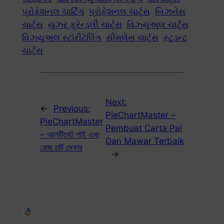
પ્રોફેશનલ ચાર્ટિંગ
પ્રોફેશનલ ચાર્ટ્સ
બિઝનેસ
ચાર્ટ્સ
યુઝર ફ્રેન્ડલી ચાર્ટ્સ
વિઝ્યુઅલ ચાર્ટ્સ
વિઝ્યુઅલ સ્ટોરીટેલિંગ
સીમલેસ ચાર્ટ્સ
સ્ટુડન્ટ
ચાર્ટ્સ
Next:
←
Previous:
PieChartMaster –
PieChartMaster
Pembuat Carta Pai
– আলটিমেট পাই এবং
Dan Mawar Terbaik
রোজ চার্ট মেকার
→