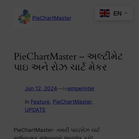
Skip
EN
to
PieChartMaster
content
PieChartMaster – અલ્ટીમેટ
પાઇ અને રોઝ ચાર્ટ મેકર
Jun 12, 2024
—
emperinter
by
in
Feature
, 
PieChartMaster
, 
UPDATE
PieChartMaster- તમારી પાઇ/રોઝ ચાર્ટ
સર્જનાત્મક સંભાવનાને અનલૉક કરો!