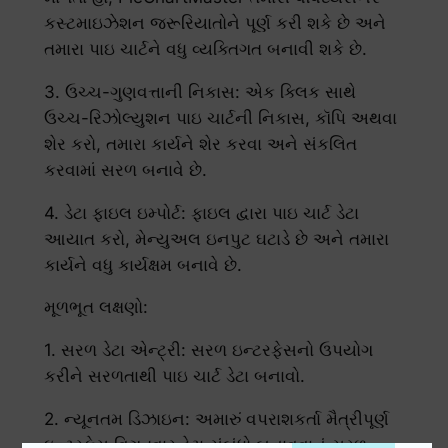
કસ્ટમાઇઝેશન જરૂરિયાતોને પૂર્ણ કરી શકે છે અને
તમારા પાઇ ચાર્ટને વધુ વ્યક્તિગત બનાવી શકે છે.
3. ઉચ્ચ-ગુણવત્તાની નિકાસ: એક ક્લિક સાથે
ઉચ્ચ-રિઝોલ્યુશન પાઇ ચાર્ટની નિકાસ, કૉપિ અથવા
શેર કરો, તમારા કાર્યને શેર કરવા અને સંકલિત
કરવામાં સરળ બનાવે છે.
4. ડેટા ફાઇલ ઇમ્પોર્ટ: ફાઇલ દ્વારા પાઇ ચાર્ટ ડેટા
આયાત કરો, મેન્યુઅલ ઇનપુટ ઘટાડે છે અને તમારા
કાર્યને વધુ કાર્યક્ષમ બનાવે છે.
મૂળભૂત લક્ષણો:
1. સરળ ડેટા એન્ટ્રી: સરળ ઇન્ટરફેસનો ઉપયોગ
કરીને સરળતાથી પાઇ ચાર્ટ ડેટા બનાવો.
2. ન્યૂનતમ ડિઝાઇન: અમારું વપરાશકર્તા મૈત્રીપૂર્ણ
ઇન્ટરફેસ વિગતવાર ડેટા સંબંધો બનાવવાનું સરળ