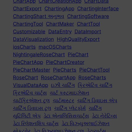
ChartApp
ChartCreationApp
ChartData
ChartExport
ChartingApp
ChartingInterface
ChartingShart અનુભવ
ChartingSoftware
ChartingTool
ChartMaker
ChartTool
Customizable
DataEntry
DataImport
DataVisualization
HighQualityExport
iosCharts
macOSCharts
NightingaleRoseChart
PieChart
PieChartApp
PieChartCreator
PieChartMaster
PieCharts
PieChartTool
RoseChart
RoseChartApp
RoseCharts
VisualDataApp
ઇઝી ચાર્ટિંગ
ક્રિએટિવ ચાર્ટિંગ
ક્રિએટિવ ચાર્ટ્સ
ચાર્ટ કસ્ટમાઇઝેશન
ચાર્ટક્રિએશન ટૂલ
ચાર્ટમાસ્ટર
ચાર્ટિંગ ડિવાઇસ એપ
ચાર્ટિંગ ડિવાઇસ ટૂલ
ચાર્ટિંગ પ્લેટફોર્મ
ચાર્ટિંગ
યુટિલિટી એપ
ડેટા એનાલિસિસચાર્ટ્સ
ડેટા નેરેટિવ્સ
ડેટા રિલેશનશિપ ચાર્ટ્સ
ડેટા વિઝ્યુઅલાઈઝેશન
સોફ્ટવેર
ડેટા વિઝ્યુલાઇઝેશન ટૂલ
ડેટાચાર્ટ્સ