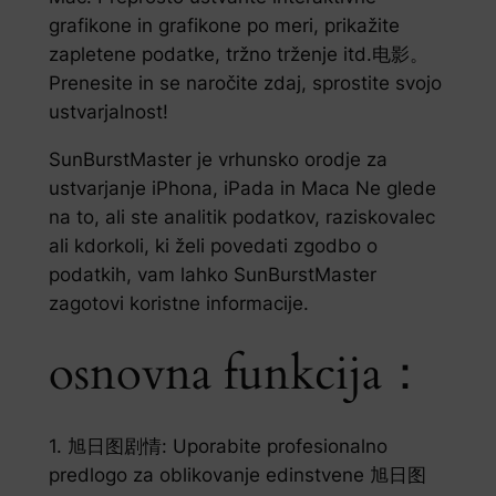
grafikone in grafikone po meri, prikažite
zapletene podatke, tržno trženje itd.电影。
Prenesite in se naročite zdaj, sprostite svojo
ustvarjalnost!
SunBurstMaster je vrhunsko orodje za
ustvarjanje iPhona, iPada in Maca Ne glede
na to, ali ste analitik podatkov, raziskovalec
ali kdorkoli, ki želi povedati zgodbo o
podatkih, vam lahko SunBurstMaster
zagotovi koristne informacije.
osnovna funkcija：
1. 旭日图剧情: Uporabite profesionalno
predlogo za oblikovanje edinstvene 旭日图