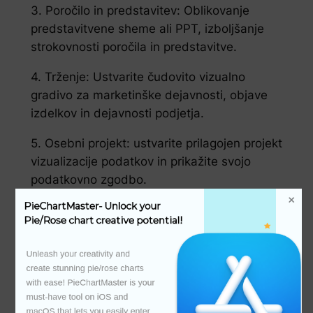
3. Poročilo in predstavitev: Oblikovanje
predstavitvene sheme ali PPT, izboljšanje
strokovnosti poročila in predstavitve.
4. Trženje: Ustvarite čudovito vizualno
gradivo za marketinške dejavnosti, objave
izdelkov in dejavnosti podjetja.
5. Osebni projekt: ustvarite prilagojen projekt
vizualizacije podatkov in prikažite svojo
podatkovno zgodbo.
PieChartMaster- Unlock your 
6. Izobraževalni namen: Za predstavitev v
Pie/Rose chart creative potential!
razredu, šolski projekt in izobraževalno
gradivo, ustvarjeno vizualno orodje.
Unleash your creativity and 
create stunning pie/rose charts 
7. 非营利动事：设计有情动的设计来报定上海力
with ease! PieChartMaster is your 
力和南京动事。
must-have tool on iOS and 
macOS that lets you easily enter 