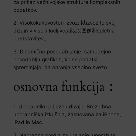
za prikaz večnivojske strukture kompleksnih
podatkov.
2. Visokokakovosten izvoz: 以izvozite svoj
dizajn v visoki ločljivosti以以图像和spletna
predstavitev。
3. Dinamično posodabljanje: samodejno
posodablja grafikon, ko se podatki
spreminjajo, da ohranja vsebino svežo.
osnovna funkcija：
1. Uporabniku prijazen dizajn: Brezhibna
uporabniška izkušnja, zasnovana za iPhone,
iPad in Mac.
2. Napredna orodja za urejanje: uporabite