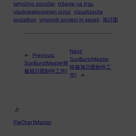
tehnično poročilo
trženje na trgu
visokokakovosten izvoz
vizualizacija
podatkov
vmesnik povleci in spusti
旭日图
Next:
←
Previous:
SunBurstMaster
SunBurstMaster终
终极旭日图制件工
极旭日图制件工作!
作!
→
PieChartMaster