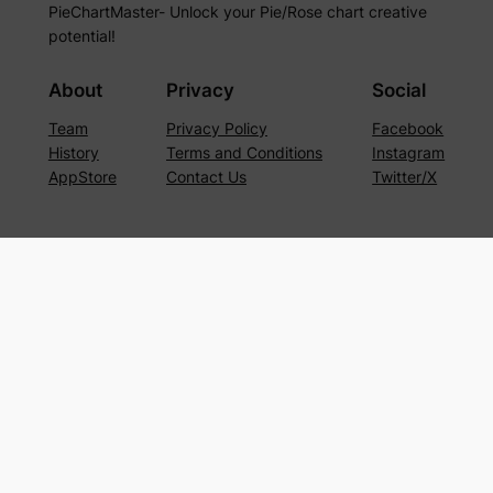
PieChartMaster- Unlock your Pie/Rose chart creative
potential!
About
Privacy
Social
Team
Privacy Policy
Facebook
History
Terms and Conditions
Instagram
AppStore
Contact Us
Twitter/X