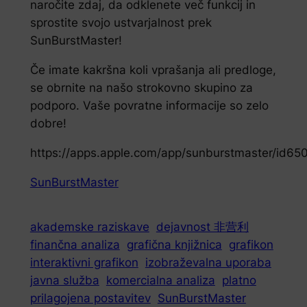
naročite zdaj, da odklenete več funkcij in
sprostite svojo ustvarjalnost prek
SunBurstMaster!
Če imate kakršna koli vprašanja ali predloge,
se obrnite na našo strokovno skupino za
podporo. Vaše povratne informacije so zelo
dobre!
https://apps.apple.com/app/sunburstmaster/id6
SunBurstMaster
akademske raziskave
dejavnost 非营利
finančna analiza
grafična knjižnica
grafikon
interaktivni grafikon
izobraževalna uporaba
javna služba
komercialna analiza
platno
prilagojena postavitev
SunBurstMaster