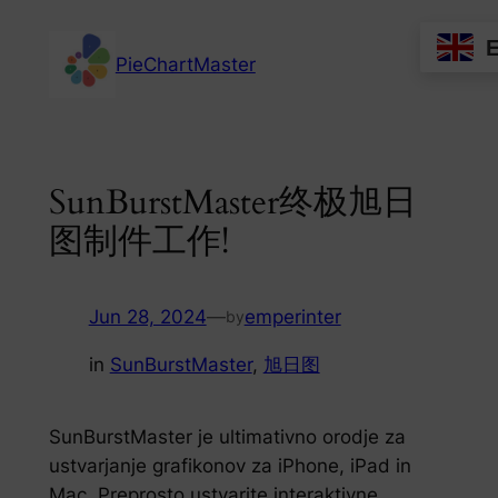
Skip
to
PieChartMaster
content
SunBurstMaster终极旭日
图制件工作!
Jun 28, 2024
—
emperinter
by
in
SunBurstMaster
, 
旭日图
SunBurstMaster je ultimativno orodje za
ustvarjanje grafikonov za iPhone, iPad in
Mac. Preprosto ustvarite interaktivne