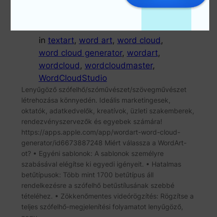
Jan 9, 2025
—
emperinter
by
in
textart
, 
word art
, 
word cloud
, 
word cloud generator
, 
wordart
, 
wordcloud
, 
wordcloudmaster
, 
WordCloudStudio
Lenyűgöző szófelhő/szóművészet/szövegművészet
létrehozása könnyedén. Ideális marketingesek,
oktatók, adatkedvelők, kreatívok, üzleti szakemberek,
rendezvényszervezők és egyebek számára!
https://apps.apple.com/app/wordart-word-cloud-
generator/id6673887248 Miért válassza a WordArt-
ot? • Egyéni sablonok: A sablonok személyre
szabásával elégítse ki egyedi igényeit. • Hatalmas
betűtípusok: Több mint 1700 betűtípus áll
rendelkezésre a szófelhő betűstílusának szebbé
tételéhez. • Zökkenőmentes videórögzítés: Rögzítse a
teljes szófelhő-megjelenítési folyamatot lenyűgöző,