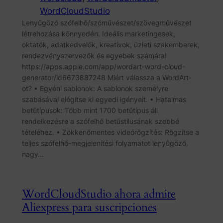
WordCloudStudio
Lenyűgöző szófelhő/szóművészet/szövegművészet
létrehozása könnyedén. Ideális marketingesek,
oktatók, adatkedvelők, kreatívok, üzleti szakemberek,
rendezvényszervezők és egyebek számára!
https://apps.apple.com/app/wordart-word-cloud-
generator/id6673887248 Miért válassza a WordArt-
ot? • Egyéni sablonok: A sablonok személyre
szabásával elégítse ki egyedi igényeit. • Hatalmas
betűtípusok: Több mint 1700 betűtípus áll
rendelkezésre a szófelhő betűstílusának szebbé
tételéhez. • Zökkenőmentes videórögzítés: Rögzítse a
teljes szófelhő-megjelenítési folyamatot lenyűgöző,
nagy…
WordCloudStudio ahora admite
Aliexpress para suscripciones