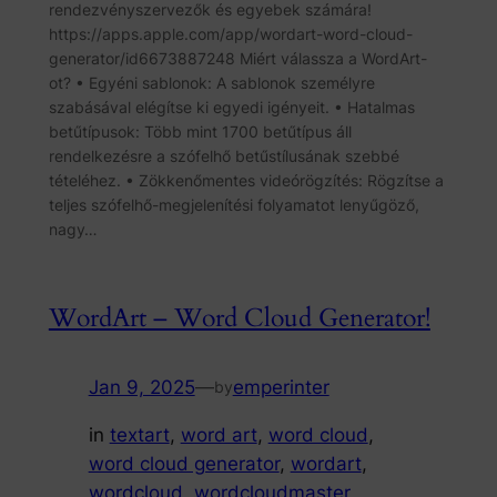
rendezvényszervezők és egyebek számára!
https://apps.apple.com/app/wordart-word-cloud-
generator/id6673887248 Miért válassza a WordArt-
ot? • Egyéni sablonok: A sablonok személyre
szabásával elégítse ki egyedi igényeit. • Hatalmas
betűtípusok: Több mint 1700 betűtípus áll
rendelkezésre a szófelhő betűstílusának szebbé
tételéhez. • Zökkenőmentes videórögzítés: Rögzítse a
teljes szófelhő-megjelenítési folyamatot lenyűgöző,
nagy…
WordArt – Word Cloud Generator!
Jan 9, 2025
—
emperinter
by
in
textart
, 
word art
, 
word cloud
, 
word cloud generator
, 
wordart
, 
wordcloud
, 
wordcloudmaster
, 