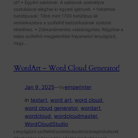
ot? • Egyéni sablonok: A sablonok személyre
szabásával elégítse ki egyedi igényeit. • Hatalmas
betűtípusok: Több mint 1700 betűtípus áll
rendelkezésre a szófelhő betűstílusának szebbé
tételéhez. • Zökkenőmentes videórögzítés: Rögzítse a
teljes szófelhő-megjelenítési folyamatot lenyűgöző,
nagy…
WordArt – Word Cloud Generator!
Jan 9, 2025
—
emperinter
by
in
textart
, 
word art
, 
word cloud
, 
word cloud generator
, 
wordart
, 
wordcloud
, 
wordcloudmaster
, 
WordCloudStudio
Lenyűgöző szófelhő/szóművészet/szövegművészet