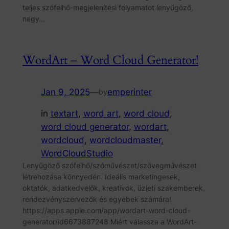
teljes szófelhő-megjelenítési folyamatot lenyűgöző,
nagy…
WordArt – Word Cloud Generator!
Jan 9, 2025
—
emperinter
by
in
textart
, 
word art
, 
word cloud
, 
word cloud generator
, 
wordart
, 
wordcloud
, 
wordcloudmaster
, 
WordCloudStudio
Lenyűgöző szófelhő/szóművészet/szövegművészet
létrehozása könnyedén. Ideális marketingesek,
oktatók, adatkedvelők, kreatívok, üzleti szakemberek,
rendezvényszervezők és egyebek számára!
https://apps.apple.com/app/wordart-word-cloud-
generator/id6673887248 Miért válassza a WordArt-