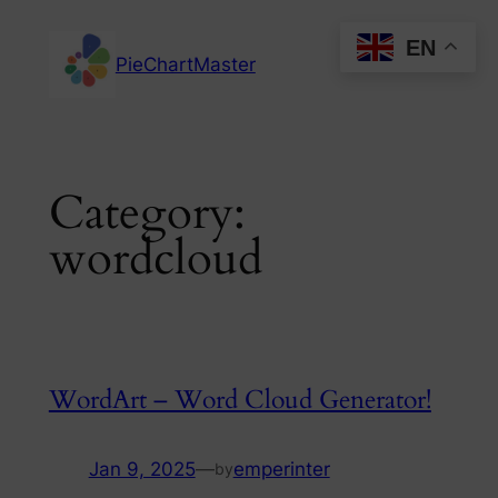
Skip
EN
to
PieChartMaster
content
Category:
wordcloud
WordArt – Word Cloud Generator!
Jan 9, 2025
—
emperinter
by