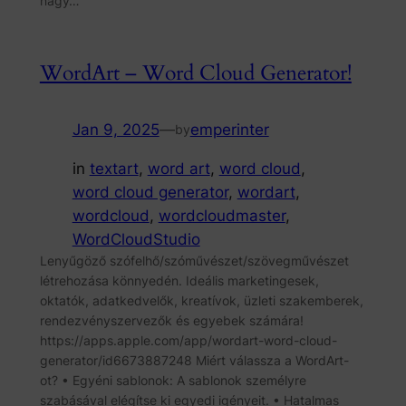
nagy…
WordArt – Word Cloud Generator!
Jan 9, 2025
—
emperinter
by
in
textart
, 
word art
, 
word cloud
, 
word cloud generator
, 
wordart
, 
wordcloud
, 
wordcloudmaster
, 
WordCloudStudio
Lenyűgöző szófelhő/szóművészet/szövegművészet
létrehozása könnyedén. Ideális marketingesek,
oktatók, adatkedvelők, kreatívok, üzleti szakemberek,
rendezvényszervezők és egyebek számára!
https://apps.apple.com/app/wordart-word-cloud-
generator/id6673887248 Miért válassza a WordArt-
ot? • Egyéni sablonok: A sablonok személyre
szabásával elégítse ki egyedi igényeit. • Hatalmas