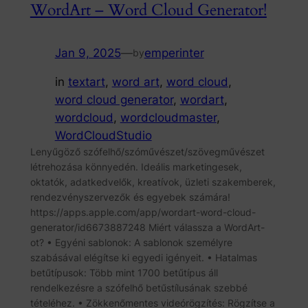
WordArt – Word Cloud Generator!
Jan 9, 2025
—
emperinter
by
in
textart
, 
word art
, 
word cloud
, 
word cloud generator
, 
wordart
, 
wordcloud
, 
wordcloudmaster
, 
WordCloudStudio
Lenyűgöző szófelhő/szóművészet/szövegművészet
létrehozása könnyedén. Ideális marketingesek,
oktatók, adatkedvelők, kreatívok, üzleti szakemberek,
rendezvényszervezők és egyebek számára!
https://apps.apple.com/app/wordart-word-cloud-
generator/id6673887248 Miért válassza a WordArt-
ot? • Egyéni sablonok: A sablonok személyre
szabásával elégítse ki egyedi igényeit. • Hatalmas
betűtípusok: Több mint 1700 betűtípus áll
rendelkezésre a szófelhő betűstílusának szebbé
tételéhez. • Zökkenőmentes videórögzítés: Rögzítse a