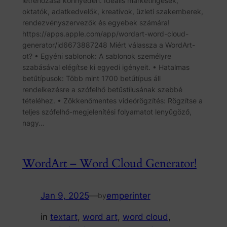
létrehozása könnyedén. Ideális marketingesek,
oktatók, adatkedvelők, kreatívok, üzleti szakemberek,
rendezvényszervezők és egyebek számára!
https://apps.apple.com/app/wordart-word-cloud-
generator/id6673887248 Miért válassza a WordArt-
ot? • Egyéni sablonok: A sablonok személyre
szabásával elégítse ki egyedi igényeit. • Hatalmas
betűtípusok: Több mint 1700 betűtípus áll
rendelkezésre a szófelhő betűstílusának szebbé
tételéhez. • Zökkenőmentes videórögzítés: Rögzítse a
teljes szófelhő-megjelenítési folyamatot lenyűgöző,
nagy…
WordArt – Word Cloud Generator!
Jan 9, 2025
—
emperinter
by
in
textart
, 
word art
, 
word cloud
, 