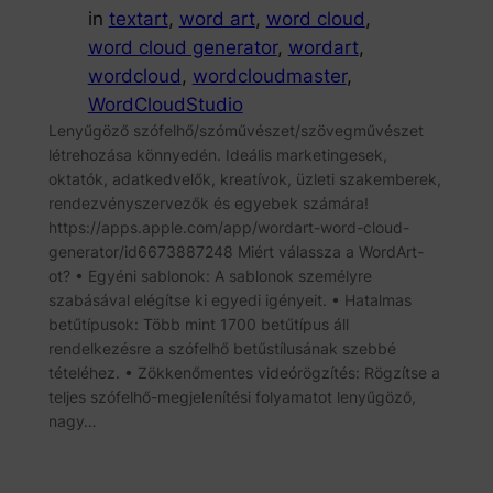
in
textart
, 
word art
, 
word cloud
, 
word cloud generator
, 
wordart
, 
wordcloud
, 
wordcloudmaster
, 
WordCloudStudio
Lenyűgöző szófelhő/szóművészet/szövegművészet
létrehozása könnyedén. Ideális marketingesek,
oktatók, adatkedvelők, kreatívok, üzleti szakemberek,
rendezvényszervezők és egyebek számára!
https://apps.apple.com/app/wordart-word-cloud-
generator/id6673887248 Miért válassza a WordArt-
ot? • Egyéni sablonok: A sablonok személyre
szabásával elégítse ki egyedi igényeit. • Hatalmas
betűtípusok: Több mint 1700 betűtípus áll
rendelkezésre a szófelhő betűstílusának szebbé
tételéhez. • Zökkenőmentes videórögzítés: Rögzítse a
teljes szófelhő-megjelenítési folyamatot lenyűgöző,
nagy…