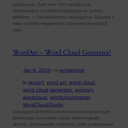
betűtípusok: Több mint 1700 betűtípus áll
rendelkezésre a szófelhő betűstílusának szebbé
tételéhez. • Zökkenőmentes videórögzítés: Rögzítse a
teljes szófelhő-megjelenítési folyamatot lenyűgöző,
nagy…
WordArt – Word Cloud Generator!
Jan 9, 2025
—
emperinter
by
in
textart
, 
word art
, 
word cloud
, 
word cloud generator
, 
wordart
, 
wordcloud
, 
wordcloudmaster
, 
WordCloudStudio
Lenyűgöző szófelhő/szóművészet/szövegművészet
létrehozása könnyedén. Ideális marketingesek,
oktatók, adatkedvelők, kreatívok, üzleti szakemberek,