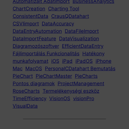
Automatizált Adatimport
BusinessAnalytics
ChartCreation
Charting Tool
ConsistentData
CrausQDatahart
CSVIimport
DataAccuracy
DataEntryAutomation
DataFileImport
DataImportFeature
DataVisualization
Diagramozószoftver
EfficientDataEntry
Fájlimportálás Funkcionalitás
Hatékony
munkafolyamat
iOS
iPad
iPadOS
iPhone
Mac
MacOS
PersonalCDatahart Bemutatás
PieChart
PieChartMaster
PieCharts
Pontos diagramok
ProjectManagement
RoseCharts
Termelékenységi eszköz
TimeEfficiency
VisionOS
visionPro
VisualData