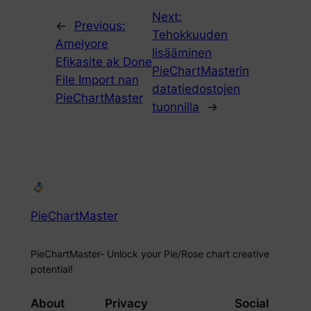
Next:
←
Previous:
Tehokkuuden
Amelyore
lisääminen
Efikasite ak Done
PieChartMasterin
File Import nan
datatiedostojen
PieChartMaster
tuonnilla
→
PieChartMaster
PieChartMaster- Unlock your Pie/Rose chart creative
potential!
About
Privacy
Social