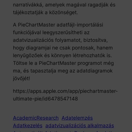
narratívákká, amelyek magával ragadják és
tájékoztatják a közönséget.
A PieChartMaster adatfájl-importálási
funkciójával leegyszerűsítheti az
adatvizualizációs folyamatot, biztosítva,
hogy diagramjai ne csak pontosak, hanem
lenyűgözőek és könnyen létrehozhatók is.
Töltse le a PieChartMaster programot még
ma, és tapasztalja meg az adatdiagramok
jövőjét!
https://apps.apple.com/app/piechartmaster-
ultimate-pie/id6478547148
AcademicResearch
Adatelemzés
Adatkezelés
adatvizualizációs alkalmazás