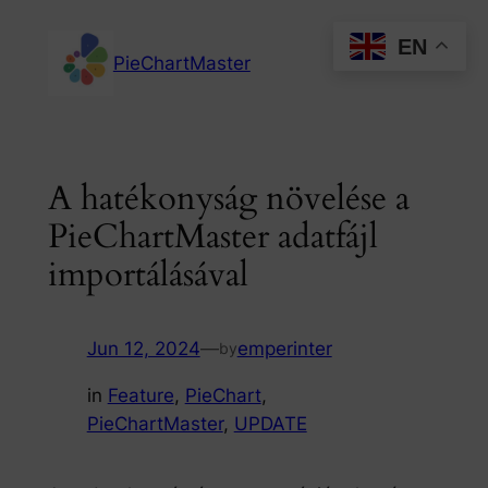
Skip
EN
to
PieChartMaster
content
A hatékonyság növelése a
PieChartMaster adatfájl
importálásával
Jun 12, 2024
—
emperinter
by
in
Feature
, 
PieChart
, 
PieChartMaster
, 
UPDATE