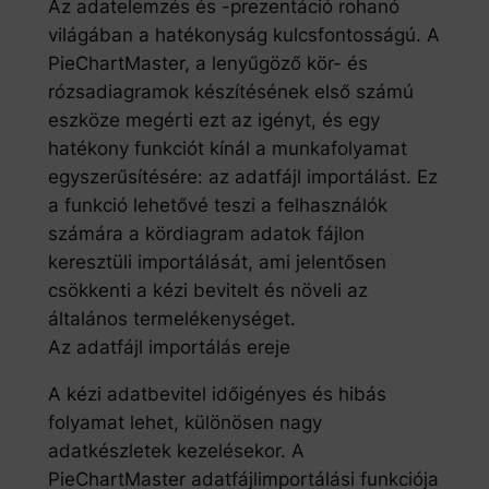
Az adatelemzés és -prezentáció rohanó
világában a hatékonyság kulcsfontosságú. A
PieChartMaster, a lenyűgöző kör- és
rózsadiagramok készítésének első számú
eszköze megérti ezt az igényt, és egy
hatékony funkciót kínál a munkafolyamat
egyszerűsítésére: az adatfájl importálást. Ez
a funkció lehetővé teszi a felhasználók
számára a kördiagram adatok fájlon
keresztüli importálását, ami jelentősen
csökkenti a kézi bevitelt és növeli az
általános termelékenységet.
Az adatfájl importálás ereje
A kézi adatbevitel időigényes és hibás
folyamat lehet, különösen nagy
adatkészletek kezelésekor. A
PieChartMaster adatfájlimportálási funkciója