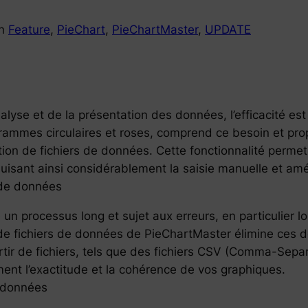
in
Feature
, 
PieChart
, 
PieChartMaster
, 
UPDATE
lyse et de la présentation des données, l’efficacité est
rammes circulaires et roses, comprend ce besoin et pro
rtation de fichiers de données. Cette fonctionnalité perm
duisant ainsi considérablement la saisie manuelle et amél
 de données
un processus long et sujet aux erreurs, en particulier l
de fichiers de données de PieChartMaster élimine ces dé
tir de fichiers, tels que des fichiers CSV (Comma-Sep
ent l’exactitude et la cohérence de vos graphiques.
e données