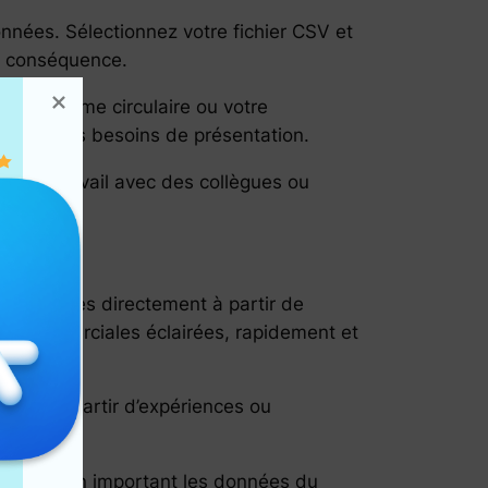
onnées. Sélectionnez votre fichier CSV et
en conséquence.
 diagramme circulaire ou votre
tion de vos besoins de présentation.
 votre travail avec des collègues ou
inancières directement à partir de
ns commerciales éclairées, rapidement et
ctées à partir d’expériences ou
es tâches en important les données du