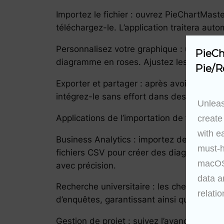
Importez le fichier : ouvrez PieChartMaste
téléchargez-le. L’application traitera au
Personnalisez votre graphique : une fois
PieCh
diagramme en roses. Ajustez les couleurs, 
Pie/R
Exporter et partager : après avoir créé vo
intégrez-le sans effort dans des rapports
Unleas
Applications de l’importation de fichiers
create
with e
Business Analytics : importez des donnée
must-h
fichiers CSV pour créer des diagrammes c
macOS 
avec précision.
data a
Recherche universitaire : les chercheurs
relatio
d’enquêtes, garantissant ainsi que leurs g
Gestion de projet : suivez l’avancement du