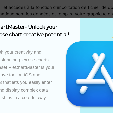
r et accédez à la fonction d’importation de fichier de d
tomatiquement les données et remplira votre graphique 
 vos données importées, vous pouvez personnaliser votre
artMaster- Unlock your 
les étiquettes, les tailles et d’autres éléments en fonc
ose chart creative potential!
tre graphique, exportez-le en haute résolution. Partagez
 et des présentations.
h your creativity and 
 de données
 stunning pie/rose charts 
ase! PieChartMaster is your 
s de vente, des études de marché ou des informations f
ave tool on iOS and 
irculaires perspicaces. Cela aide à prendre des décisio
that lets you easily enter 
nd display complex data 
 peuvent importer de grands ensembles de données colle
nships in a colorful way.

raphiques sont à la fois précis et complets.
 projet, l’allocation des ressources ou la répartition d