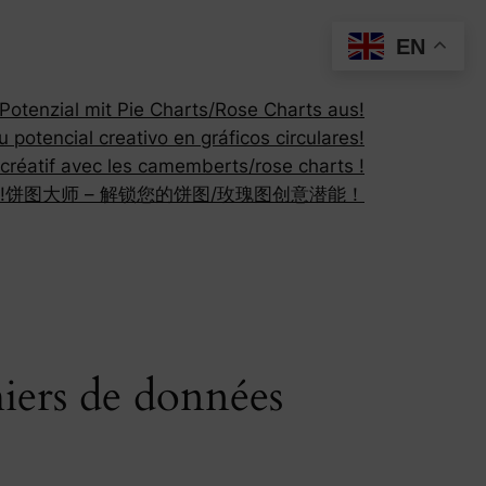
EN
otenzial mit Pie Charts/Rose Charts aus!
 potencial creativo en gráficos circulares!
 créatif avec les camemberts/rose charts !
!
饼图大师 – 解锁您的饼图/玫瑰图创意潜能！
hiers de données