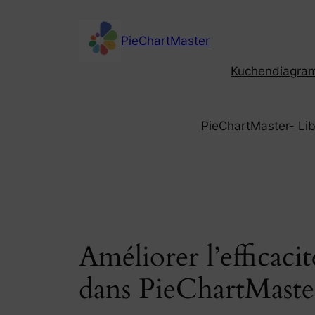
Skip
to
PieChartMaster
content
Kuchendiagramm
PieChartMaster- Libe
Améliorer l’efficaci
dans PieChartMaste