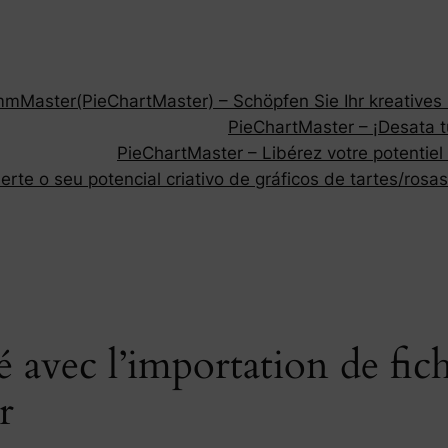
Master(PieChartMaster) – Schöpfen Sie Ihr kreatives P
PieChartMaster – ¡Desata tu
PieChartMaster – Libérez votre potentiel
rte o seu potencial criativo de gráficos de tartes/rosas
té avec l’importation de fic
r