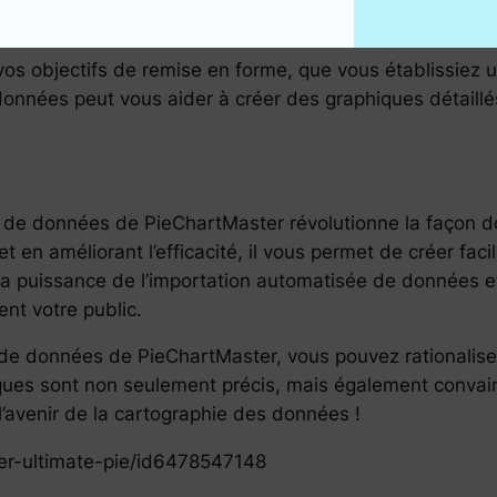
e visualisation efficace et une meilleure surveillance d
 vos objectifs de remise en forme, que vous établissiez 
données peut vous aider à créer des graphiques détaillé
rs de données de PieChartMaster révolutionne la façon do
t en améliorant l’efficacité, il vous permet de créer fa
 la puissance de l’importation automatisée de données 
ent votre public.
s de données de PieChartMaster, vous pouvez rationalise
ues sont non seulement précis, mais également convainc
’avenir de la cartographie des données !
er-ultimate-pie/id6478547148