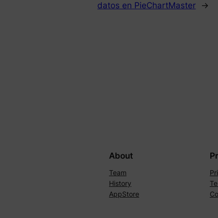
datos en PieChartMaster
→
About
P
Team
Pr
History
Te
AppStore
Co