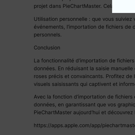
projet dans PieChartMaster. Cela permet un
Utilisation personnelle : que vous suiviez
événements, l’importation de fichiers de 
personnels.
Conclusion
La fonctionnalité d’importation de fichie
données. En réduisant la saisie manuelle e
roses précis et convaincants. Profitez de
visuels saisissants qui captivent et inform
Avec la fonction d’importation de fichier
données, en garantissant que vos graphiq
PieChartMaster aujourd’hui et découvrez l
https://apps.apple.com/app/piechartmast