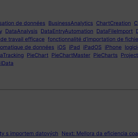
lisation de données
BusinessAnalytics
ChartCreation
C
y
DataAnalysis
DataEntryAutomation
DataFileImport
 de travail efficace
fonctionnalité d’importation de fichi
utomatique de données
iOS
iPad
iPadOS
iPhone
logic
aTracking
PieChart
PieChartMaster
PieCharts
Proje
alData
ity s importem datových
Next:
Mellora da eficiencia co