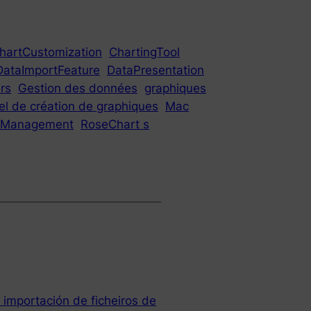
hartCustomization
ChartingTool
DataImportFeature
DataPresentation
ers
Gestion des données
graphiques
iel de création de graphiques
Mac
ctManagement
RoseChart s
a importación de ficheiros de