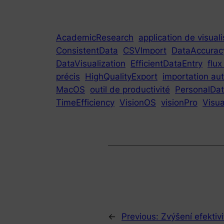
AcademicResearch
application de visua
ConsistentData
CSVImport
DataAccurac
DataVisualization
EfficientDataEntry
flux
précis
HighQualityExport
importation a
MacOS
outil de productivité
PersonalDat
TimeEfficiency
VisionOS
visionPro
Visu
←
Previous:
Zvýšení efektiv