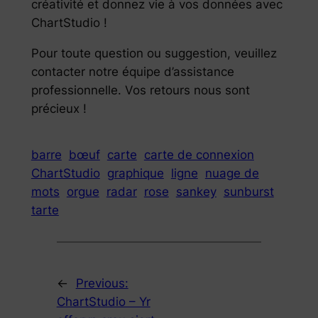
créativité et donnez vie à vos données avec
ChartStudio !
Pour toute question ou suggestion, veuillez
contacter notre équipe d’assistance
professionnelle. Vos retours nous sont
précieux !
barre
bœuf
carte
carte de connexion
ChartStudio
graphique
ligne
nuage de
mots
orgue
radar
rose
sankey
sunburst
tarte
←
Previous:
ChartStudio – Yr