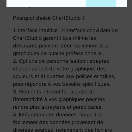
les projets de développement.
Pourquoi choisir ChartStudio ?
1.Interface intuitive : l’interface conviviale de
ChartStudio garantit que même les
débutants peuvent créer facilement des
graphiques de qualité professionnelle.
2. Options de personnalisation : adaptez
chaque aspect de votre graphique, des
couleurs et étiquettes aux polices et tailles,
pour répondre à vos besoins spécifiques.
3. Éléments interactifs : ajoutez de
l’interactivité à vos graphiques pour les
rendre plus attrayants et perspicaces.
4. Intégration des données : importez
facilement des données provenant de
diverses sources, notamment des fichiers