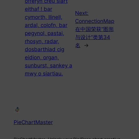
offeryn creu siart
eithaf ! bar
Next:
cymorth, llinell,
ConnectionMap
ardal, colofn, bar
在中国荣获“图形
pegynol, pastai,
与设计”类第34
rhosyn, radar,
名
→
dosbarthiad cig
eidion, organ,
sunburst, sankey a
mwy o siartiau.
PieChartMaster