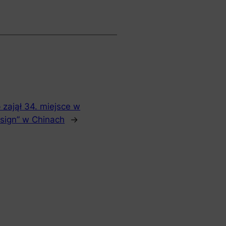
zajął 34. miejsce w
design” w Chinach
→