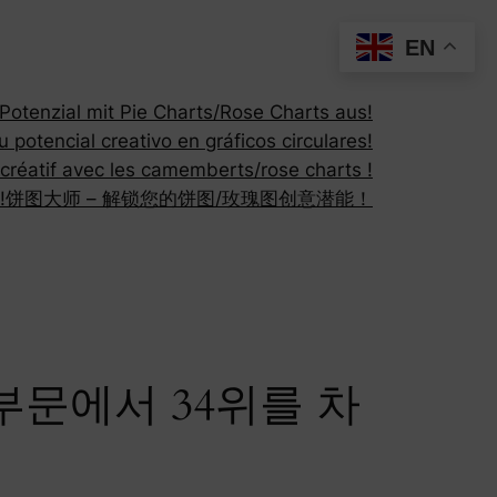
EN
otenzial mit Pie Charts/Rose Charts aus!
 potencial creativo en gráficos circulares!
 créatif avec les camemberts/rose charts !
!
饼图大师 – 解锁您的饼图/玫瑰图创意潜能！
” 부문에서 34위를 차