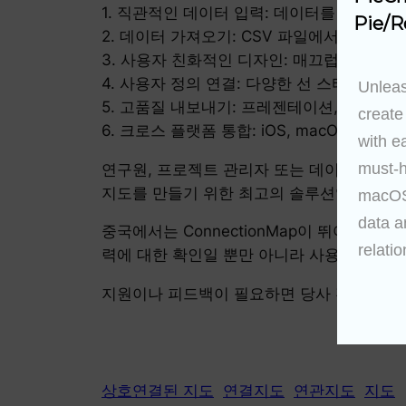
1. 직관적인 데이터 입력: 데이터를 빠르고 
Pie/R
2. 데이터 가져오기: CSV 파일에서 데이터
3. 사용자 친화적인 디자인: 매끄럽고 직관
4. 사용자 정의 연결: 다양한 선 스타일과
Unleas
5. 고품질 내보내기: 프레젠테이션, 보고 
create
6. 크로스 플랫폼 통합: iOS, macOS 및
with e
must-h
연구원, 프로젝트 관리자 또는 데이터 연결에 
지도를 만들기 위한 최고의 솔루션입니다. 지
macOS 
data a
중국에서는 ConnectionMap이 뛰어난 기
relatio
력에 대한 확인일 뿐만 아니라 사용자의 신뢰
지원이나 피드백이 필요하면 당사 전담팀에 
상호연결된 지도
연결지도
연관지도
지도