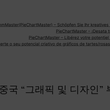
Master(PieChartMaster) – Schöpfen Sie Ihr kreatives P
PieChartMaster – ¡Desata tu
PieChartMaster – Libérez votre potentiel
rte o seu potencial criativo de gráficos de tartes/rosas
p은 중국 “그래픽 및 디자인