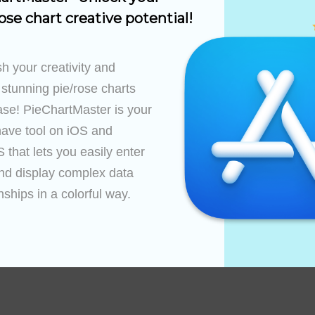
쉽게 입력하여 연결선이 있는 맞춤형 지도를 만들 수 있습니다
ose chart creative potential!
를 원활하게 가져와 연결된 지도를 즉시 생성합니다.
적인 인터페이스로 상세한 지도를 쉽고 즐겁게 만들 수 있습니
 색상 중에서 선택하여 다양한 유형의 연결을 명확하게 나타냅니
h your creativity and 
및 공유에 적합한 고해상도로 지도를 내보냅니다.
 stunning pie/rose charts 
 VisionOS에 최적화되어 모든 장치에서 일관되고 효율적인 경
ase! PieChartMaster is your 
ave tool on iOS and 
대한 명확한 그림이 필요한 사람이라면 누구나 Connecti
금 다운로드하여 데이터 시각화를 한 단계 더 발전시키세요!
that lets you easily enter 
nd display complex data 
능성과 사용자 경험을 인정받아 ‘그래픽 및 디자인’ 부문에서 
nships in a colorful way.

와 지원에 대한 최고의 증거이기도 합니다.
문의하세요. 우리는 귀하의 의견을 소중하게 생각합니다!