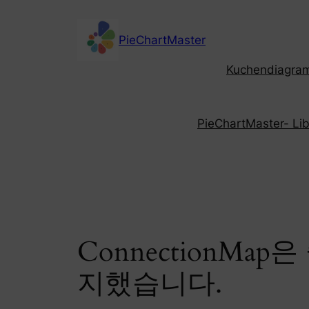
Skip
to
PieChartMaster
content
Kuchendiagramm
PieChartMaster- Libe
ConnectionMa
지했습니다.