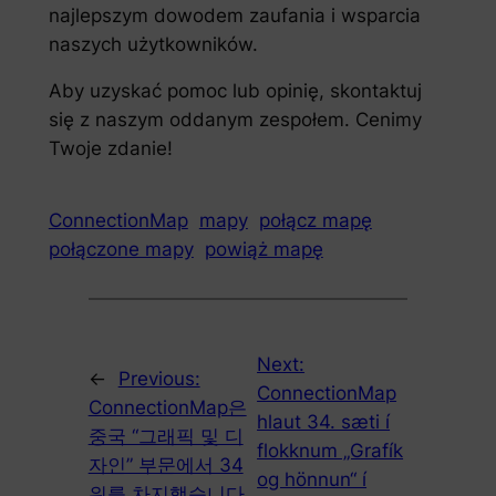
najlepszym dowodem zaufania i wsparcia
naszych użytkowników.
Aby uzyskać pomoc lub opinię, skontaktuj
się z naszym oddanym zespołem. Cenimy
Twoje zdanie!
ConnectionMap
mapy
połącz mapę
połączone mapy
powiąż mapę
Next:
←
Previous:
ConnectionMap
ConnectionMap은
hlaut 34. sæti í
중국 “그래픽 및 디
flokknum „Grafík
자인” 부문에서 34
og hönnun“ í
위를 차지했습니다.