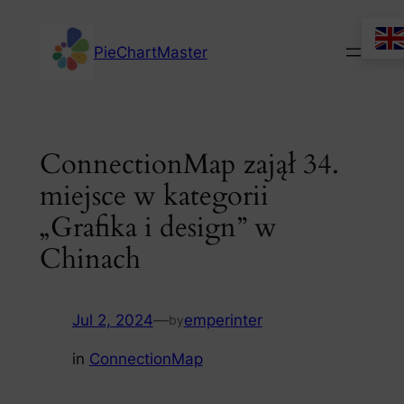
Skip
to
PieChartMaster
content
ConnectionMap zajął 34.
miejsce w kategorii
„Grafika i design” w
Chinach
Jul 2, 2024
—
emperinter
by
in
ConnectionMap