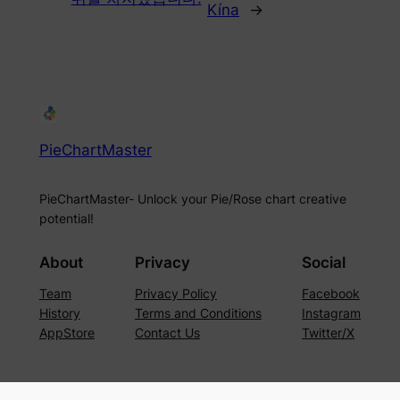
Kína
→
PieChartMaster
PieChartMaster- Unlock your Pie/Rose chart creative
potential!
About
Privacy
Social
Team
Privacy Policy
Facebook
History
Terms and Conditions
Instagram
AppStore
Contact Us
Twitter/X