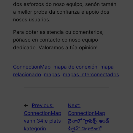
dos esforzos do noso equipo, senón tamén
a mellor proba da confianza e apoio dos
nosos usuarios.
Para obter asistencia ou comentarios,
póñase en contacto co noso equipo
dedicado. Valoramos a túa opinión!
ConnectionMap
mapa de conexión
mapa
relacionado
mapas
mapas interconectados
←
Previous:
Next:
ConnectionMap
ConnectionMap
vann 34:e plats i
చైనాలో “గ్రాఫిక్స్ అండ్
kategorin
డిజైన్” విభాగంలో