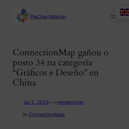
Skip
to
PieChartMaster
content
ConnectionMap gañou o
posto 34 na categoría
“Gráficos e Deseño” en
China
Jul 2, 2024
—
emperinter
by
in
ConnectionMap