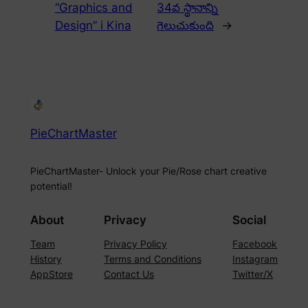
“Graphics and
34వ స్థానాన్ని
Design” i Kina
గెలుచుకుంది
→
PieChartMaster
PieChartMaster- Unlock your Pie/Rose chart creative
potential!
About
Privacy
Social
Team
Privacy Policy
Facebook
History
Terms and Conditions
Instagram
AppStore
Contact Us
Twitter/X