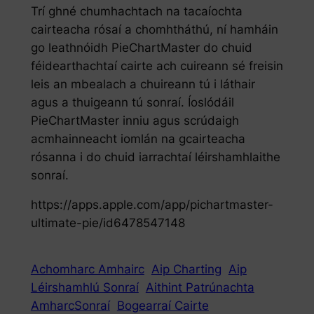
Trí ghné chumhachtach na tacaíochta
cairteacha rósaí a chomhtháthú, ní hamháin
go leathnóidh PieChartMaster do chuid
féidearthachtaí cairte ach cuireann sé freisin
leis an mbealach a chuireann tú i láthair
agus a thuigeann tú sonraí. Íoslódáil
PieChartMaster inniu agus scrúdaigh
acmhainneacht iomlán na gcairteacha
rósanna i do chuid iarrachtaí léirshamhlaithe
sonraí.
https://apps.apple.com/app/pichartmaster-
ultimate-pie/id6478547148
Achomharc Amhairc
Aip Charting
Aip
Léirshamhlú Sonraí
Aithint Patrúnachta
AmharcSonraí
Bogearraí Cairte