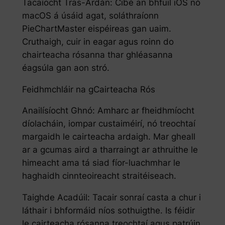
Tacaíocht Tras-Ardán: Cibé an bhfuil iOS nó
macOS á úsáid agat, soláthraíonn
PieChartMaster eispéireas gan uaim.
Cruthaigh, cuir in eagar agus roinn do
chairteacha rósanna thar ghléasanna
éagsúla gan aon stró.
Feidhmchláir na gCairteacha Rós
Anailísíocht Ghnó: Amharc ar fheidhmíocht
díolacháin, iompar custaiméirí, nó treochtaí
margaidh le cairteacha ardaigh. Mar gheall
ar a gcumas aird a tharraingt ar athruithe le
himeacht ama tá siad fíor-luachmhar le
haghaidh cinnteoireacht straitéiseach.
Taighde Acadúil: Tacair sonraí casta a chur i
láthair i bhformáid níos sothuigthe. Is féidir
le cairteacha rósanna treochtaí agus patrúin