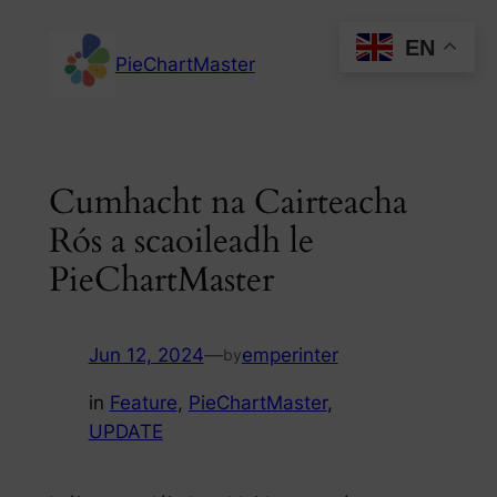
Skip
EN
to
PieChartMaster
content
Cumhacht na Cairteacha
Rós a scaoileadh le
PieChartMaster
Jun 12, 2024
—
emperinter
by
in
Feature
, 
PieChartMaster
, 
UPDATE