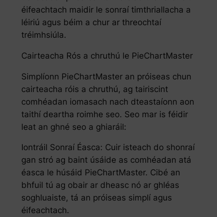
éifeachtach maidir le sonraí timthriallacha a
léiriú agus béim a chur ar threochtaí
tréimhsiúla.
Cairteacha Rós a chruthú le PieChartMaster
Simplíonn PieChartMaster an próiseas chun
cairteacha róis a chruthú, ag tairiscint
comhéadan iomasach nach dteastaíonn aon
taithí deartha roimhe seo. Seo mar is féidir
leat an ghné seo a ghiaráil:
Iontráil Sonraí Éasca: Cuir isteach do shonraí
gan stró ag baint úsáide as comhéadan atá
éasca le húsáid PieChartMaster. Cibé an
bhfuil tú ag obair ar dheasc nó ar ghléas
soghluaiste, tá an próiseas simplí agus
éifeachtach.