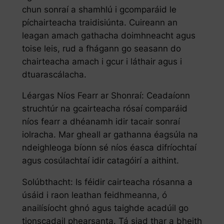
chun sonraí a shamhlú i gcomparáid le
píchairteacha traidisiúnta. Cuireann an
leagan amach gathacha doimhneacht agus
toise leis, rud a fhágann go seasann do
chairteacha amach i gcur i láthair agus i
dtuarascálacha.
Léargas Níos Fearr ar Shonraí: Ceadaíonn
struchtúr na gcairteacha rósaí comparáid
níos fearr a dhéanamh idir tacair sonraí
iolracha. Mar gheall ar gathanna éagsúla na
ndeighleoga bíonn sé níos éasca difríochtaí
agus cosúlachtaí idir catagóirí a aithint.
Solúbthacht: Is féidir cairteacha rósanna a
úsáid i raon leathan feidhmeanna, ó
anailísíocht ghnó agus taighde acadúil go
tionscadail phearsanta. Tá siad thar a bheith