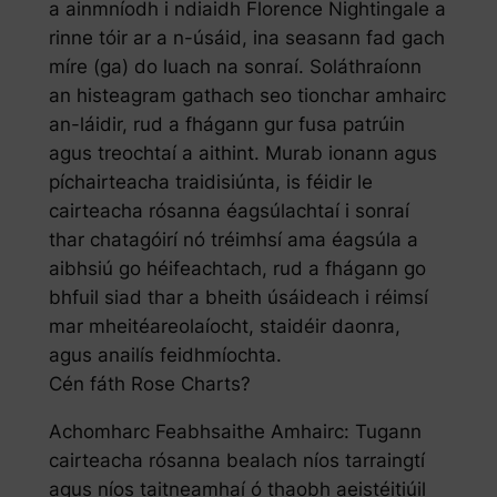
a ainmníodh i ndiaidh Florence Nightingale a
rinne tóir ar a n-úsáid, ina seasann fad gach
míre (ga) do luach na sonraí. Soláthraíonn
an histeagram gathach seo tionchar amhairc
an-láidir, rud a fhágann gur fusa patrúin
agus treochtaí a aithint. Murab ionann agus
píchairteacha traidisiúnta, is féidir le
cairteacha rósanna éagsúlachtaí i sonraí
thar chatagóirí nó tréimhsí ama éagsúla a
aibhsiú go héifeachtach, rud a fhágann go
bhfuil siad thar a bheith úsáideach i réimsí
mar mheitéareolaíocht, staidéir daonra,
agus anailís feidhmíochta.
Cén fáth Rose Charts?
Achomharc Feabhsaithe Amhairc: Tugann
cairteacha rósanna bealach níos tarraingtí
agus níos taitneamhaí ó thaobh aeistéitiúil