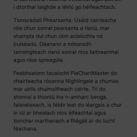
i dtorthaí taighde a léiriú go héifeachtach.
Tionscadail Phearsanta: Úsáid cairteacha
róis chun sonraí pearsanta a rianú, mar
shampla dul chun cinn aclaíochta nó
buiséadú. Déanann a ndearadh
tarraingteach rianú sonraí níos taitneamhaí
agus níos spreagúla.
Feabhsaíonn tacaíocht PieChartMaster do
chairteacha rósanna Nightingale a chumas
mar uirlis chuimsitheach cairte. Trí do
shonraí a thiontú ina n-amharc beoga,
faisnéiseach, is féidir leat do léargais a chur
in iúl ar bhealach níos éifeachtaí agus
tionchar marthanach a fhágáil ar do lucht
féachana.