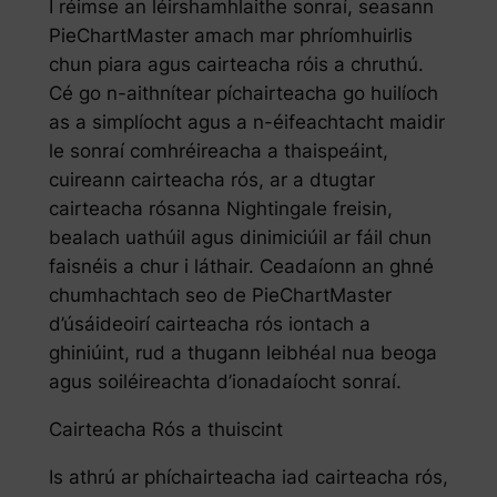
I réimse an léirshamhlaithe sonraí, seasann
PieChartMaster amach mar phríomhuirlis
chun piara agus cairteacha róis a chruthú.
Cé go n-aithnítear píchairteacha go huilíoch
as a simplíocht agus a n-éifeachtacht maidir
le sonraí comhréireacha a thaispeáint,
cuireann cairteacha rós, ar a dtugtar
cairteacha rósanna Nightingale freisin,
bealach uathúil agus dinimiciúil ar fáil chun
faisnéis a chur i láthair. Ceadaíonn an ghné
chumhachtach seo de PieChartMaster
d’úsáideoirí cairteacha rós iontach a
ghiniúint, rud a thugann leibhéal nua beoga
agus soiléireachta d’ionadaíocht sonraí.
Cairteacha Rós a thuiscint
Is athrú ar phíchairteacha iad cairteacha rós,