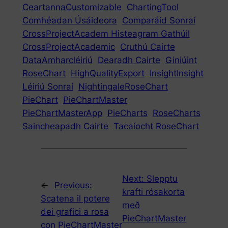
CeartannaCustomizable
ChartingTool
Comhéadan Úsáideora
Comparáid Sonraí
CrossProjectAcadem Histeagram Gathúil
CrossProjectAcademic
Cruthú Cairte
DataAmharcléiriú
Dearadh Cairte
Giniúint
RoseChart
HighQualityExport
InsightInsight
Léiriú Sonraí
NightingaleRoseChart
PieChart
PieChartMaster
PieChartMasterApp
PieCharts
RoseCharts
Saincheapadh Cairte
Tacaíocht RoseChart
Next:
Slepptu
←
Previous:
krafti rósakorta
Scatena il potere
með
dei grafici a rosa
PieChartMaster
con PieChartMaster