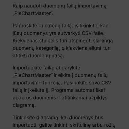
Kaip naudoti duomenų failų importavimą
„PieChartMaster“.
Paruoškite duomenų failą: įsitikinkite, kad
jūsų duomenys yra sutvarkyti CSV faile.
Kiekvienas stulpelis turi atspindėti skirtingą
duomenų kategoriją, o kiekviena eilutė turi
atitikti duomenų įrašą.
Importuokite failą: atidarykite
„PieChartMaster“ ir eikite į duomenų failų
importavimo funkciją. Pasirinkite savo CSV
failą ir įkelkite jį. Programa automatiškai
apdoros duomenis ir atitinkamai užpildys
diagramą.
Tinkinkite diagramą: kai duomenys bus
importuoti, galite tinkinti skritulinę arba rožių