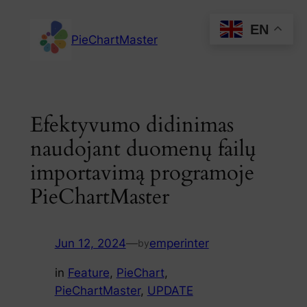
Skip
EN
to
PieChartMaster
content
Efektyvumo didinimas
naudojant duomenų failų
importavimą programoje
PieChartMaster
Jun 12, 2024
—
emperinter
by
in
Feature
, 
PieChart
, 
PieChartMaster
, 
UPDATE