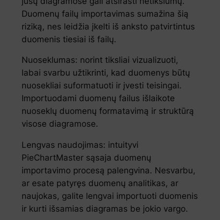
jūsų diagramose gali atsirasti netikslumų.
Duomenų failų importavimas sumažina šią
riziką, nes leidžia įkelti iš anksto patvirtintus
duomenis tiesiai iš failų.
Nuoseklumas: norint tiksliai vizualizuoti,
labai svarbu užtikrinti, kad duomenys būtų
nuosekliai suformatuoti ir įvesti teisingai.
Importuodami duomenų failus išlaikote
nuoseklų duomenų formatavimą ir struktūrą
visose diagramose.
Lengvas naudojimas: intuityvi
PieChartMaster sąsaja duomenų
importavimo procesą palengvina. Nesvarbu,
ar esate patyręs duomenų analitikas, ar
naujokas, galite lengvai importuoti duomenis
ir kurti išsamias diagramas be jokio vargo.