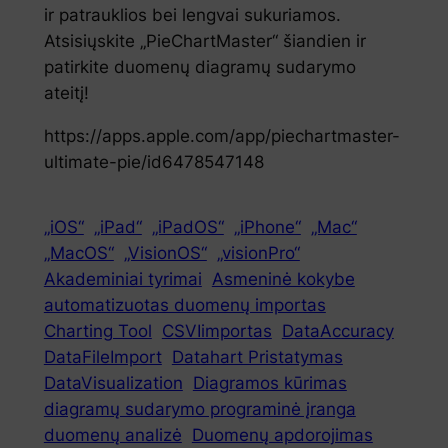
ir patrauklios bei lengvai sukuriamos.
Atsisiųskite „PieChartMaster“ šiandien ir
patirkite duomenų diagramų sudarymo
ateitį!
https://apps.apple.com/app/piechartmaster-
ultimate-pie/id6478547148
„iOS“
„iPad“
„iPadOS“
„iPhone“
„Mac“
„MacOS“
„VisionOS“
„visionPro“
Akademiniai tyrimai
Asmeninė kokybe
automatizuotas duomenų importas
Charting Tool
CSVIimportas
DataAccuracy
DataFileImport
Datahart Pristatymas
DataVisualization
Diagramos kūrimas
diagramų sudarymo programinė įranga
duomenų analizė
Duomenų apdorojimas