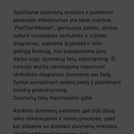
Sparčiame duomenų analizės ir pateikimo
pasaulyje efektyvumas yra labai svarbus.
„PieChartMaster“, geriausias įrankis, skirtas
sukurti nuostabias skritulines ir rožines
diagramas, supranta šį poreikį ir siūlo
galingą funkciją, kuri supaprastina jūsų
darbo eigą: duomenų failų importavimą. Ši
funkcija leidžia vartotojams importuoti
skritulinės diagramos duomenis per failą,
žymiai sumažinant rankinį įvestį ir padidinant
bendrą produktyvumą.
Duomenų failų importavimo galia
Rankinis duomenų įvedimas gali būti daug
laiko reikalaujantis ir klaidų procesas, ypač
kai dirbama su dideliais duomenų rinkiniais.
„PieChartMaster“ duomenų failų