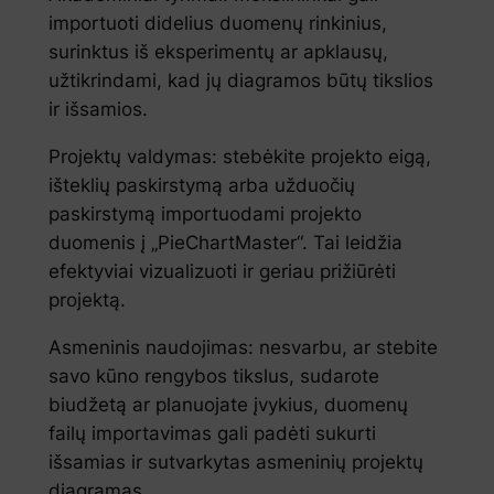
importuoti didelius duomenų rinkinius,
surinktus iš eksperimentų ar apklausų,
užtikrindami, kad jų diagramos būtų tikslios
ir išsamios.
Projektų valdymas: stebėkite projekto eigą,
išteklių paskirstymą arba užduočių
paskirstymą importuodami projekto
duomenis į „PieChartMaster“. Tai leidžia
efektyviai vizualizuoti ir geriau prižiūrėti
projektą.
Asmeninis naudojimas: nesvarbu, ar stebite
savo kūno rengybos tikslus, sudarote
biudžetą ar planuojate įvykius, duomenų
failų importavimas gali padėti sukurti
išsamias ir sutvarkytas asmeninių projektų
diagramas.