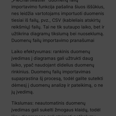
importavimo funkcija pašalina šiuos iššūkius,
nes leidžia vartotojams importuoti duomenis
tiesiai iš failų, pvz., CSV (kableliais atskirtų
reikšmių) failų. Tai ne tik sutaupo laiko, bet ir
užtikrina diagramų tikslumą bei nuoseklumą.
Duomenų failų importavimo pranašumai
Laiko efektyvumas: rankinis duomenų
įvedimas į diagramas gali užtrukti daug
laiko, ypač naudojant didelius duomenų
rinkinius. Duomenų failų importavimas
supaprastina šį procesą, todėl galite sutelkti
dėmesį į duomenų analizę ir pateikimą, o ne
jų įvedimą.
Tikslumas: neautomatinis duomenų
įvedimas gali sukelti žmogaus klaidų, todėl