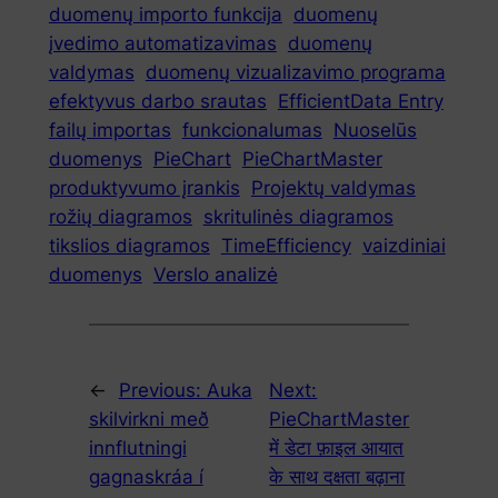
duomenų importo funkcija
duomenų
įvedimo automatizavimas
duomenų
valdymas
duomenų vizualizavimo programa
efektyvus darbo srautas
EfficientData Entry
failų importas
funkcionalumas
Nuoselūs
duomenys
PieChart
PieChartMaster
produktyvumo įrankis
Projektų valdymas
rožių diagramos
skritulinės diagramos
tikslios diagramos
TimeEfficiency
vaizdiniai
duomenys
Verslo analizė
←
Previous:
Auka
Next:
skilvirkni með
PieChartMaster
innflutningi
में डेटा फ़ाइल आयात
gagnaskráa í
के साथ दक्षता बढ़ाना