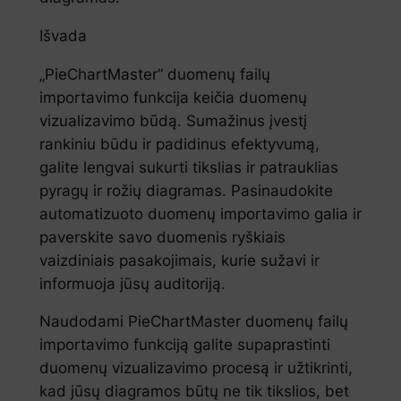
Išvada
„PieChartMaster“ duomenų failų
importavimo funkcija keičia duomenų
vizualizavimo būdą. Sumažinus įvestį
rankiniu būdu ir padidinus efektyvumą,
galite lengvai sukurti tikslias ir patrauklias
pyragų ir rožių diagramas. Pasinaudokite
automatizuoto duomenų importavimo galia ir
paverskite savo duomenis ryškiais
vaizdiniais pasakojimais, kurie sužavi ir
informuoja jūsų auditoriją.
Naudodami PieChartMaster duomenų failų
importavimo funkciją galite supaprastinti
duomenų vizualizavimo procesą ir užtikrinti,
kad jūsų diagramos būtų ne tik tikslios, bet