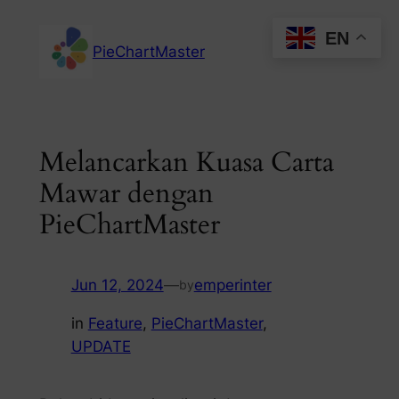
Skip
EN
to
PieChartMaster
content
Melancarkan Kuasa Carta
Mawar dengan
PieChartMaster
Jun 12, 2024
—
emperinter
by
in
Feature
, 
PieChartMaster
, 
UPDATE