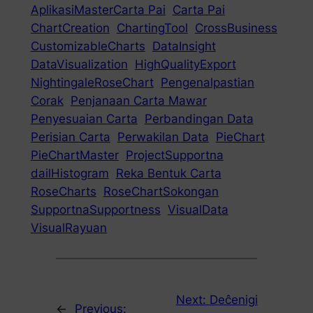
AplikasiMasterCarta Pai
Carta Pai
ChartCreation
ChartingTool
CrossBusiness
CustomizableCharts
DataInsight
DataVisualization
HighQualityExport
NightingaleRoseChart
Pengenalpastian
Corak
Penjanaan Carta Mawar
Penyesuaian Carta
Perbandingan Data
Perisian Carta
Perwakilan Data
PieChart
PieChartMaster
ProjectSupportna
dailHistogram
Reka Bentuk Carta
RoseCharts
RoseChartSokongan
SupportnaSupportness
VisualData
VisualRayuan
Next:
Deĉenigi
←
Previous: