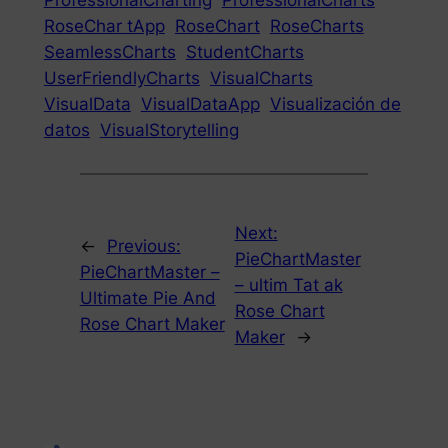
RoseChar tApp
RoseChart
RoseCharts
SeamlessCharts
StudentCharts
UserFriendlyCharts
VisualCharts
VisualData
VisualDataApp
Visualización de
datos
VisualStorytelling
Next:
←
Previous:
PieChartMaster
PieChartMaster –
– ultim Tat ak
Ultimate Pie And
Rose Chart
Rose Chart Maker
Maker
→