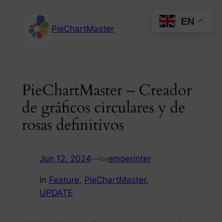
Skip
EN
to
PieChartMaster
content
PieChartMaster – Creador
de gráficos circulares y de
rosas definitivos
Jun 12, 2024
—
emperinter
by
in
Feature
, 
PieChartMaster
, 
UPDATE