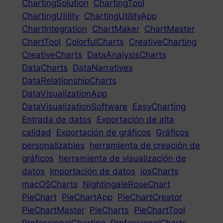
ChartingSolution
ChartingTool
ChartingUtility
ChartingUtilityApp
ChartIntegration
ChartMaker
ChartMaster
ChartTool
ColorfulCharts
CreativeCharting
CreativeCharts
DataAnalysisCharts
DataCharts
DataNarratives
DataRelationshipCharts
DataVisualizationApp
DataVisualizationSoftware
EasyCharting
Entrada de datos
Exportación de alta
calidad
Exportación de gráficos
Gráficos
personalizables
herramienta de creación de
gráficos
herramienta de visualización de
datos
Importación de datos
iosCharts
macOSCharts
NightingaleRoseChart
PieChart
PieChartApp
PieChartCreator
PieChartMaster
PieCharts
PieChartTool
ProfessionalCharting
ProfessionalCharts