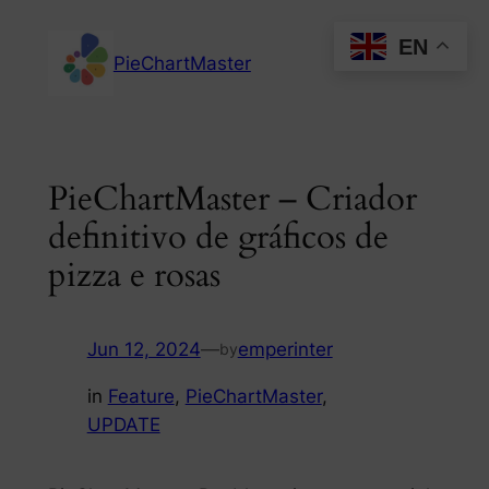
Skip
EN
to
PieChartMaster
content
PieChartMaster – Criador
definitivo de gráficos de
pizza e rosas
Jun 12, 2024
—
emperinter
by
in
Feature
, 
PieChartMaster
, 
UPDATE