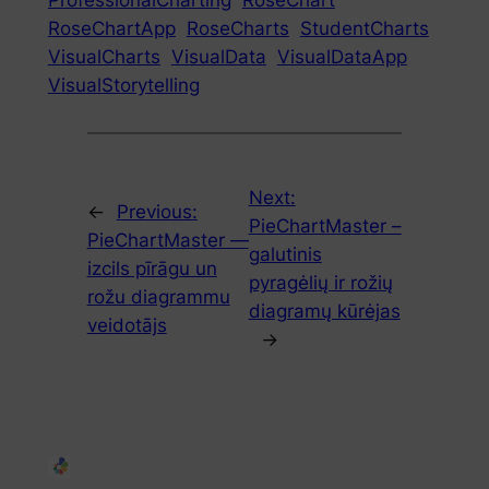
RoseChartApp
RoseCharts
StudentCharts
VisualCharts
VisualData
VisualDataApp
VisualStorytelling
Next:
←
Previous:
PieChartMaster –
PieChartMaster —
galutinis
izcils pīrāgu un
pyragėlių ir rožių
rožu diagrammu
diagramų kūrėjas
veidotājs
→