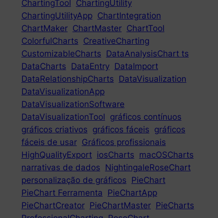
ChartingTool
ChartingUtility
ChartingUtilityApp
ChartIntegration
ChartMaker
ChartMaster
ChartTool
ColorfulCharts
CreativeCharting
CustomizableCharts
DataAnalysisChart ts
DataCharts
DataEntry
DataImport
DataRelationshipCharts
DataVisualization
DataVisualizationApp
DataVisualizationSoftware
DataVisualizationTool
gráficos contínuos
gráficos criativos
gráficos fáceis
gráficos
fáceis de usar
Gráficos profissionais
HighQualityExport
iosCharts
macOSCharts
narrativas de dados
NightingaleRoseChart
personalização de gráficos
PieChart
PieChart Ferramenta
PieChartApp
PieChartCreator
PieChartMaster
PieCharts
ProfessionalCharting
RoseChart