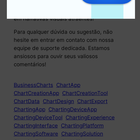
perfeita para dominar a arte dos gráficos de
pizza. Baixe agora e transforme seus dados
em narrativas visuais atraentes!
Para qualquer dúvida ou sugestão, não
hesite em entrar em contato com nossa
equipe de suporte dedicada. Estamos
ansiosos para ouvir seus valiosos
comentários!
BusinessCharts
ChartApp
ChartCreationApp
ChartCreationTool
ChartData
ChartDesign
ChartExport
ChartingApp
ChartingDeviceApp
ChartingDeviceTool
ChartingExperience
ChartingInterface
ChartingPlatform
ChartingSoftware
ChartingSolution