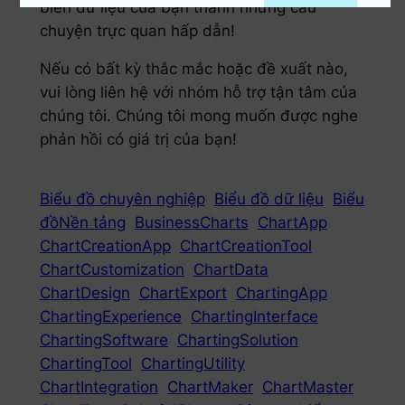
biến dữ liệu của bạn thành những câu
chuyện trực quan hấp dẫn!
Nếu có bất kỳ thắc mắc hoặc đề xuất nào,
vui lòng liên hệ với nhóm hỗ trợ tận tâm của
chúng tôi. Chúng tôi mong muốn được nghe
phản hồi có giá trị của bạn!
Biểu đồ chuyên nghiệp
Biểu đồ dữ liệu
Biểu
đồNền tảng
BusinessCharts
ChartApp
ChartCreationApp
ChartCreationTool
ChartCustomization
ChartData
ChartDesign
ChartExport
ChartingApp
ChartingExperience
ChartingInterface
ChartingSoftware
ChartingSolution
ChartingTool
ChartingUtility
ChartIntegration
ChartMaker
ChartMaster