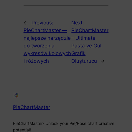
←
Previous:
Next:
PieChartMaster —
PieChartMaster
najlepsze narzędzie
– Ultimate
do tworzenia
Pasta ve Gül
wykresów kołowych
Grafik
i różowych
Oluşturucu
→
PieChartMaster
PieChartMaster- Unlock your Pie/Rose chart creative
potential!