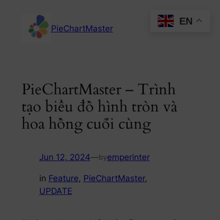
Skip
EN
to
PieChartMaster
content
PieChartMaster – Trình
tạo biểu đồ hình tròn và
hoa hồng cuối cùng
Jun 12, 2024
—
emperinter
by
in
Feature
, 
PieChartMaster
, 
UPDATE