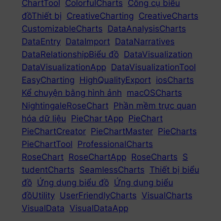
ChartTool
ColorfulCharts
Công cụ biểu
đồThiết bị
CreativeCharting
CreativeCharts
CustomizableCharts
DataAnalysisCharts
DataEntry
DataImport
DataNarratives
DataRelationshipBiểu đồ
DataVisualization
DataVisualizationApp
DataVisualizationTool
EasyCharting
HighQualityExport
iosCharts
Kể chuyện bằng hình ảnh
macOSCharts
NightingaleRoseChart
Phần mềm trực quan
hóa dữ liệu
PieChar tApp
PieChart
PieChartCreator
PieChartMaster
PieCharts
PieChartTool
ProfessionalCharts
RoseChart
RoseChartApp
RoseCharts
S
tudentCharts
SeamlessCharts
Thiết bị biểu
đồ
Ứng dụng biểu đồ
Ứng dụng biểu
đồUtility
UserFriendlyCharts
VisualCharts
VisualData
VisualDataApp