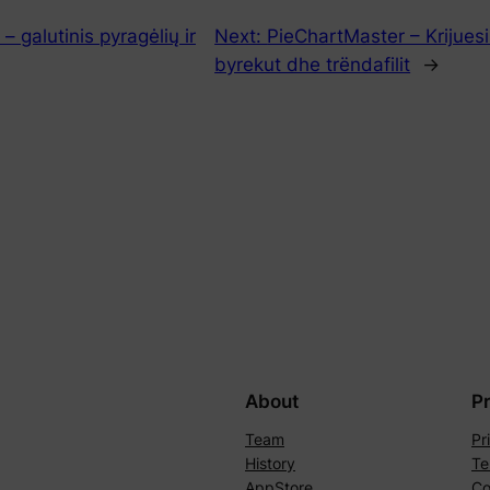
 galutinis pyragėlių ir
Next:
PieChartMaster – Krijuesi
byrekut dhe trëndafilit
→
About
P
Team
Pr
History
Te
AppStore
Co