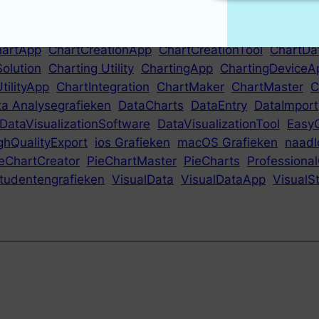
hartApp
ChartCreationApp
ChartCreationTool
ChartDa
Solution
Charting Utility
ChartingApp
ChartingDeviceA
tilityApp
ChartIntegration
ChartMaker
ChartMaster
C
a Analysegrafieken
DataCharts
DataEntry
DataImport
DataVisualizationSoftware
DataVisualizationTool
EasyC
ghQualityExport
ios Grafieken
macOS Grafieken
naadl
eChartCreator
PieChartMaster
PieCharts
Professional
tudentengrafieken
VisualData
VisualDataApp
VisualSt