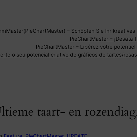
Master(PieChartMaster) – Schöpfen Sie Ihr kreatives P
PieChartMaster – ¡Desata tu
PieChartMaster – Libérez votre potentiel
rte o seu potencial criativo de gráficos de tartes/rosas
ltieme taart- en rozendi
in
Feature
, 
PieChartMaster
, 
UPDATE