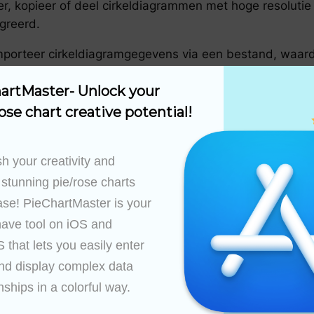
eer, kopieer of deel cirkeldiagrammen met hoge resoluti
greerd.
mporteer cirkeldiagramgegevens via een bestand, waar
artMaster- Unlock your 
ose chart creative potential!
voudig cirkeldiagramgegevens met behulp van een eenv
h your creativity and 
riendelijke interface maakt het eenvoudig om gedetaill
 stunning pie/rose charts 
Aangepast voor iOS en macOS om ervoor te zorgen dat 
ase! PieChartMaster is your 
ta-analist of een dorstige student bent, PieChartMaste
ave tool on iOS and 
ijgen. Download nu en transformeer uw gegevens in boe
that lets you easily enter 
nd display complex data 
t opnemen met ons toegewijde ondersteuningsteam. Wij
nships in a colorful way.
