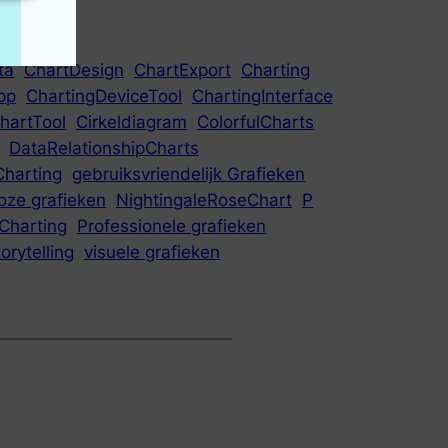
ta
ChartDesign
ChartExport
Charting
pp
ChartingDeviceTool
ChartingInterface
hartTool
Cirkeldiagram
ColorfulCharts
DataRelationshipCharts
harting
gebruiksvriendelijk Grafieken
oze grafieken
NightingaleRoseChart
P
Charting
Professionele grafieken
orytelling
visuele grafieken