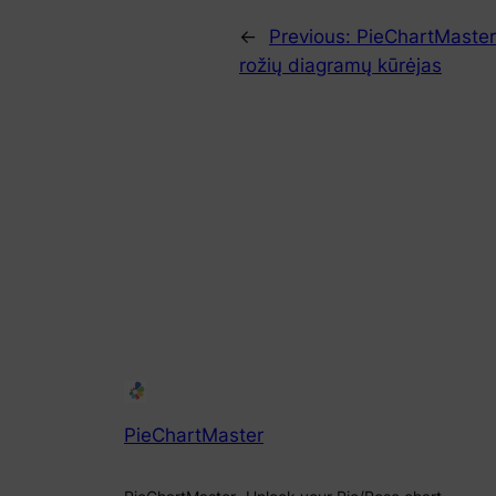
←
Previous:
PieChartMaster –
rožių diagramų kūrėjas
PieChartMaster