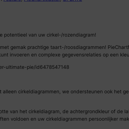
e potentieel van uw cirkel-/rozendiagram!
ak met gemak prachtige taart-/roosdiagrammen! PieChart
t invoeren en complexe gegevensrelaties op een kleur
er-ultimate-pie/id6478547148
iet alleen cirkeldiagrammen, we ondersteunen ook het g
otte van het cirkeldiagram, de achtergrondkleur of de 
ten voldoen en uw cirkeldiagrammen persoonlijker mak