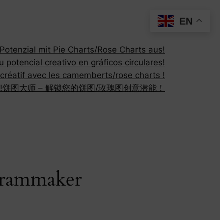
EN
otenzial mit Pie Charts/Rose Charts aus!
 potencial creativo en gráficos circulares!
 créatif avec les camemberts/rose charts !
!
饼图大师 – 解锁您的饼图/玫瑰图创意潜能！
agrammaker