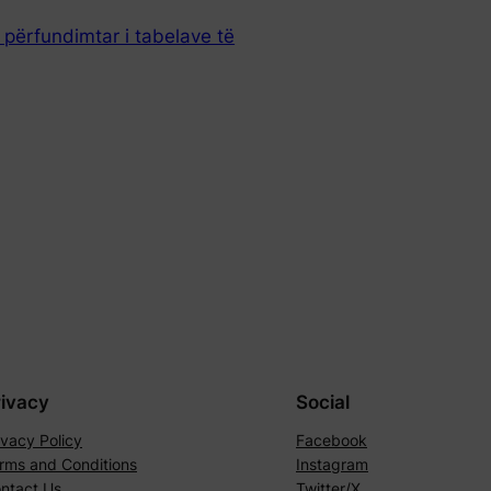
 përfundimtar i tabelave të
rivacy
Social
ivacy Policy
Facebook
rms and Conditions
Instagram
ntact Us
Twitter/X