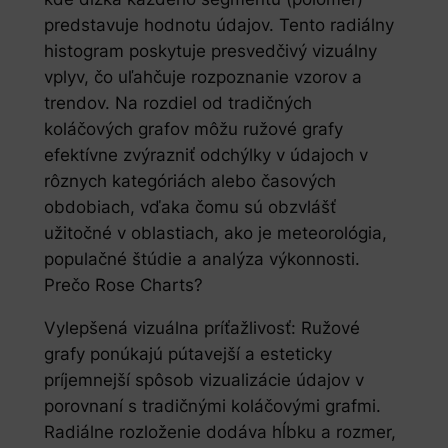
predstavuje hodnotu údajov. Tento radiálny
histogram poskytuje presvedčivý vizuálny
vplyv, čo uľahčuje rozpoznanie vzorov a
trendov. Na rozdiel od tradičných
koláčových grafov môžu ružové grafy
efektívne zvýrazniť odchýlky v údajoch v
rôznych kategóriách alebo časových
obdobiach, vďaka čomu sú obzvlášť
užitočné v oblastiach, ako je meteorológia,
populačné štúdie a analýza výkonnosti.
Prečo Rose Charts?
Vylepšená vizuálna príťažlivosť: Ružové
grafy ponúkajú pútavejší a esteticky
príjemnejší spôsob vizualizácie údajov v
porovnaní s tradičnými koláčovými grafmi.
Radiálne rozloženie dodáva hĺbku a rozmer,