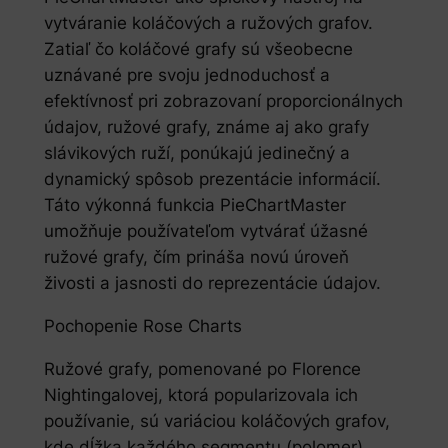
vytváranie koláčových a ružových grafov.
Zatiaľ čo koláčové grafy sú všeobecne
uznávané pre svoju jednoduchosť a
efektívnosť pri zobrazovaní proporcionálnych
údajov, ružové grafy, známe aj ako grafy
slávikových ruží, ponúkajú jedinečný a
dynamický spôsob prezentácie informácií.
Táto výkonná funkcia PieChartMaster
umožňuje používateľom vytvárať úžasné
ružové grafy, čím prináša novú úroveň
živosti a jasnosti do reprezentácie údajov.
Pochopenie Rose Charts
Ružové grafy, pomenované po Florence
Nightingalovej, ktorá popularizovala ich
používanie, sú variáciou koláčových grafov,
kde dĺžka každého segmentu (polomer)