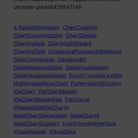
ultimate-pie/id6478547148
A RadialHistogram
ChartCreation
ChartCustomization
ChartDesign
ChartingApp
ChartingSoftware
ChartingTool
CrosssonsProsearchBlatiness
DataComparison
DataInsight
DataRepresentation
DataVisualization
DataVisualizationApp
Export vysokej kvality
NightingaleRoseChart
PatternIdentification
PieChart
PieChartMaster
PieChartMasterApp
PieCharts
PrispôsobiteľnéCharts
RoseChartGeneration
RoseCharts
RoseChartSupport
UserFriendlyInterface
VisualAppeal
VisualData