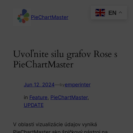
Skip
EN
to
PieChartMaster
content
Uvoľnite silu grafov Rose s
PieChartMaster
Jun 12, 2024
—
emperinter
by
in
Feature
, 
PieChartMaster
, 
UPDATE
V oblasti vizualizácie údajov vyniká
PieChartMaster ako špičkový nástroj na