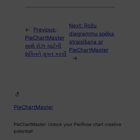
Next:
Rožu
←
Previous:
diagrammu spēka
PieChartMaster
atraisīšana ar
સાથે રોઝ ચાર્ટની
PieChartMaster
શક્તિને મુક્ત કરવી
→
PieChartMaster
PieChartMaster- Unlock your Pie/Rose chart creative
potential!