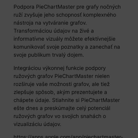
Podpora PieChartMaster pre grafy nočných
ruží zvyšuje jeho schopnosť komplexného
nástroja na vytváranie grafov.
Transformáciou údajov na živé a
informatívne vizuály môžete efektívnejšie
komunikovať svoje poznatky a zanechať na
svoje publikum trvalý dojem.
Integráciou výkonnej funkcie podpory
ružových grafov PieChartMaster nielen
rozširuje vaše možnosti grafov, ale tiež
zlepšuje spôsob, akým prezentujete a
chápete údaje. Stiahnite si PieChartMaster
ešte dnes a preskúmajte celý potenciál
ružových grafov vo svojich snahách o
vizualizáciu údajov.
https://apps.apple.com/app/piechartmaster-