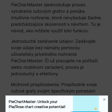
PieChartMaster zjednodušuje proces
vytvárania ružových grafov a ponúka
intuitívne rozhranie, ktoré nevyžaduje žiadne
predchádzajúce skúsenosti s návrhom. Tu je
návod, ako môžete využiť túto funkciu:
Jednoduché zadávanie údajov: Zadávajte
svoje údaje bez námahy pomocou
užívateľsky prívetivého rozhrania
PieChartMaster. Či už pracujete na počítači
alebo mobilnom zariadení, proces je
jednoduchý a efektívny.
Možnosti prispôsobenia: Prispôsobte svoje
ružové grafy svojim špecifickým potrebám
pomocou prispôsobiteľných možností.
PieChartMaster- Unlock your 
Upravte farby, štítky a veľkosti, aby ste
Pie/Rose chart creative potential!
zaistili, že váš graf presne zobrazuje vaše