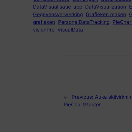
DataVisualisatie-app
DataVisualization
E
Gegevensverwerking
Grafieken maken
G
grafieken
PersonalDataTracking
PieChar
visionPro
VisualData
←
Previous:
Auka skilvirkni
PieChartMaster