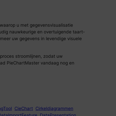
 waarop u met gegevensvisualisatie
oudig nauwkeurige en overtuigende taart-
eer uw gegevens in levendige visuele
proces stroomlijnen, zodat uw
load PieChartMaster vandaag nog en
ngTool
CieChart
Cirkeldiagrammen
DataImportFeature
DataPresentation