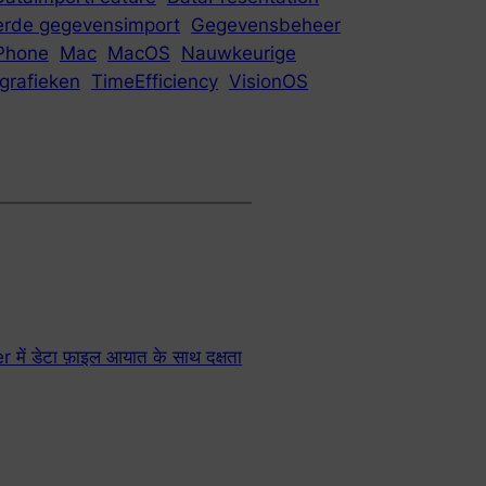
erde gegevensimport
Gegevensbeheer
Phone
Mac
MacOS
Nauwkeurige
grafieken
TimeEfficiency
VisionOS
ें डेटा फ़ाइल आयात के साथ दक्षता