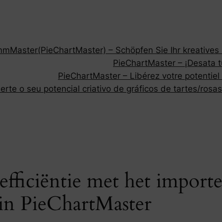
Master(PieChartMaster) – Schöpfen Sie Ihr kreatives P
PieChartMaster – ¡Desata tu
PieChartMaster – Libérez votre potentiel
rte o seu potencial criativo de gráficos de tartes/rosas
efficiëntie met het import
in PieChartMaster