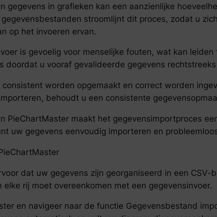
an gegevens in grafieken kan een aanzienlijke hoeveelhei
 gegevensbestanden stroomlijnt dit proces, zodat u zic
n op het invoeren ervan.
er is gevoelig voor menselijke fouten, wat kan leiden
co’s doordat u vooraf gevalideerde gegevens rechtstreek
s consistent worden opgemaakt en correct worden ingevo
 importeren, behoudt u een consistente gegevensopmaa
van PieChartMaster maakt het gegevensimportproces ee
 kunt uw gegevens eenvoudig importeren en probleemloos
PieChartMaster
rvoor dat uw gegevens zijn georganiseerd in een CSV-
 elke rij moet overeenkomen met een gegevensinvoer.
ster en navigeer naar de functie Gegevensbestand imp