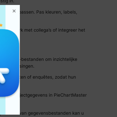
tig in.
gram aanpassen. Pas kleuren, labels,
l uw werk met collega’s of integreer het
s uit CSV-bestanden om inzichtelijke
ke beslissingen.
experimenten of enquêtes, zodat hun
ng door projectgegevens in PieChartMaster
 importeren van gegevensbestanden kan u