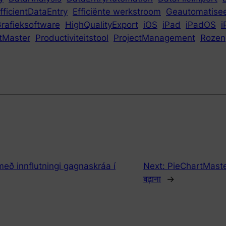
fficientDataEntry
Efficiënte werkstroom
Geautomatise
rafieksoftware
HighQualityExport
iOS
iPad
iPadOS
i
tMaster
Productiviteitstool
ProjectManagement
Rozen
 með innflutningi gagnaskráa í
Next:
PieChartMaster म
बढ़ाना
→