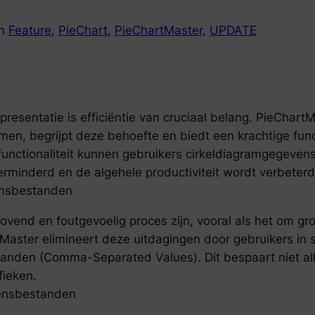
in
Feature
, 
PieChart
, 
PieChartMaster
, 
UPDATE
presentatie is efficiëntie van cruciaal belang. PieChart
men, begrijpt deze behoefte en biedt een krachtige fun
nctionaliteit kunnen gebruikers cirkeldiagramgegeven
erminderd en de algehele productiviteit wordt verbeterd
ensbestanden
vend en foutgevoelig proces zijn, vooral als het om gro
ster elimineert deze uitdagingen door gebruikers in st
nden (Comma-Separated Values). Dit bespaart niet alle
fieken.
vensbestanden