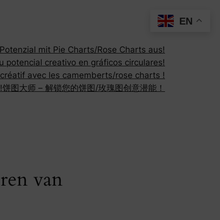
EN
otenzial mit Pie Charts/Rose Charts aus!
 potencial creativo en gráficos circulares!
 créatif avec les camemberts/rose charts !
!
饼图大师 – 解锁您的饼图/玫瑰图创意潜能！
eren van