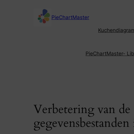
Skip
to
PieChartMaster
content
Kuchendiagramm
PieChartMaster- Libe
Verbetering van de 
gegevensbestanden 