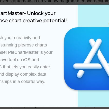
gevens automatisch en vult uw diagram dienovereenkoms
ijn geïmporteerd, kunt u uw cirkeldiagram of rozendia
artMaster- Unlock your 
esentatiebehoeften aan.
ose chart creative potential!
heeft gemaakt, exporteert u deze in hoge resolutie. Dee
h your creativity and 
egevensbestanden
 stunning pie/rose charts 
ase! PieChartMaster is your 
ns, marktonderzoek of financiële informatie rechtstreek
ave tool on iOS and 
 het snel en nauwkeurig nemen van weloverwogen zakelij
that lets you easily enter 
en grote datasets importeren die zijn verzameld uit 
nd display complex data 
jn.
nships in a colorful way.

 project, de toewijzing van middelen of de taakverdeli
sualisatie en een beter projectoverzicht mogelijk.
oelen bijhoudt, budgetteert of evenementen plant, het