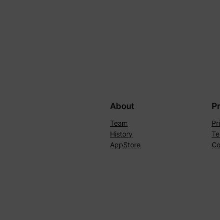
About
P
Team
Pr
History
Te
AppStore
Co