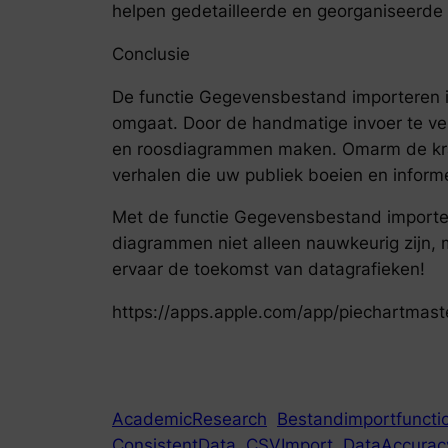
helpen gedetailleerde en georganiseerde 
Conclusie
De functie Gegevensbestand importeren in
omgaat. Door de handmatige invoer te ver
en roosdiagrammen maken. Omarm de krac
verhalen die uw publiek boeien en inform
Met de functie Gegevensbestand importer
diagrammen niet alleen nauwkeurig zijn,
ervaar de toekomst van datagrafieken!
https://apps.apple.com/app/piechartmast
AcademicResearch
Bestandimportfunction
ConsistentData
CSVImport
DataAccurac