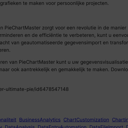
grafieken te maken voor persoonlijke projecten.
 PieChartMaster zorgt voor een revolutie in de manier
minderen en de efficiëntie te verbeteren, kunt u eenv
ht van geautomatiseerde gegevensimport en transform
eren.
en van PieChartMaster kunt u uw gegevensvisualisatie
 maar ook aantrekkelijk en gemakkelijk te maken. Down
er-ultimate-pie/id6478547148
aliteit
BusinessAnalytics
ChartCustomization
Charti
y
DataAnalysis
DataEntryAutomation
DataFileImport