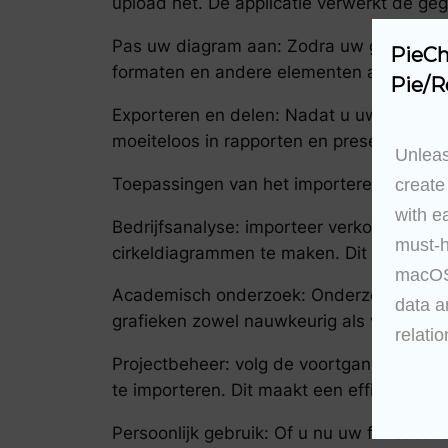
upload het. De applicatie verwerkt de ge
Pas uw diagram aan: Zodra uw gegevens z
PieCh
formaten en andere elementen aan uw pr
Pie/R
Exporteren en delen: Nadat u uw diagram 
moeiteloos in rapporten en presentaties.
Unleas
Toepassingen van het importeren van g
create
with e
Bedrijfsanalyse: importeer verkoopgegeve
must-h
cirkeldiagrammen te maken. Dit helpt bij
macOS 
Academisch onderzoek: Onderzoekers kunn
data a
grafieken zowel nauwkeurig als volledig zi
relatio
Projectbeheer: volg de voortgang van het
te importeren. Dit maakt een efficiënte vi
Persoonlijk gebruik: Of u nu uw fitnessd