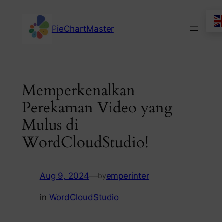
Skip
to
PieChartMaster
content
Memperkenalkan
Perekaman Video yang
Mulus di
WordCloudStudio!
Aug 9, 2024
—
emperinter
by
in
WordCloudStudio