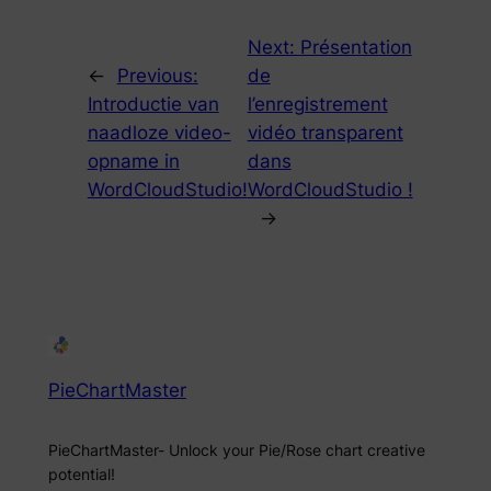
Next:
Présentation
←
Previous:
de
Introductie van
l’enregistrement
naadloze video-
vidéo transparent
opname in
dans
WordCloudStudio!
WordCloudStudio !
→
PieChartMaster
PieChartMaster- Unlock your Pie/Rose chart creative
potential!